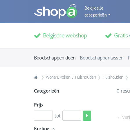
Bekijk alle
categorieën
Belgische webshop
Gratis 
Boodschappen doen
Boodschappentassen
F
Wonen, Koken & Huishouden
Huishouden
Categorieën
0
resu
Prijs
tot
←
Vor
Korting