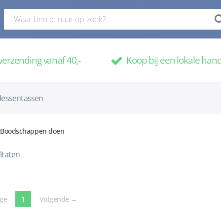
verzending vanaf 40,-
Koop bij een lokale han
lessentassen
Boodschappen doen
ltaten
(current)
ige
1
Volgende
→