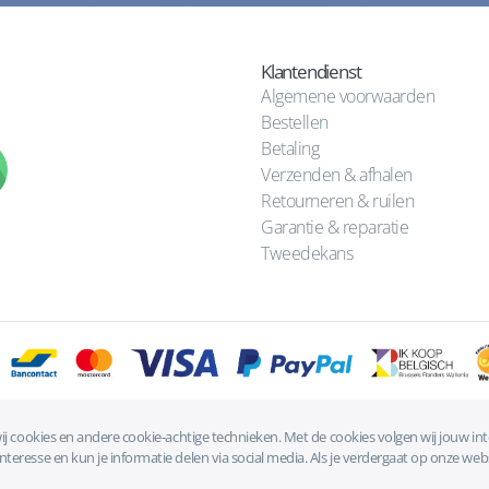
Klantendienst
Algemene voorwaarden
Bestellen
Betaling
Verzenden & afhalen
Retourneren & ruilen
Garantie & reparatie
Tweedekans
ij cookies en andere cookie-achtige technieken. Met de cookies volgen wij jouw in
Algemene voorwaarden
|
Privacyverklaring
|
Cookies
eresse en kun je informatie delen via social media. Als je verdergaat op onze webs
© 1993 - 2026 - PUBLI-touch bv - 0449.286.974