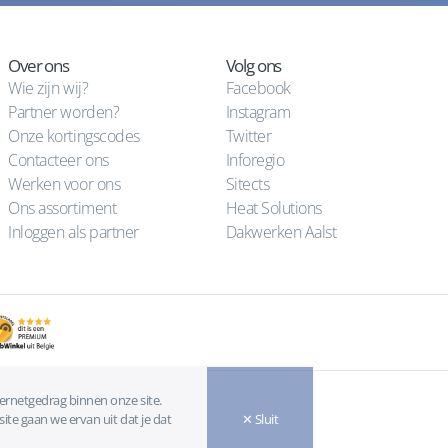
Over ons
Volg ons
Wie zijn wij?
Facebook
Partner worden?
Instagram
Onze kortingscodes
Twitter
Contacteer ons
Inforegio
Werken voor ons
Sitects
Ons assortiment
Heat Solutions
Inloggen als partner
Dakwerken Aalst
ternetgedrag binnen onze site.
ite gaan we ervan uit dat je dat
✕ Sluit