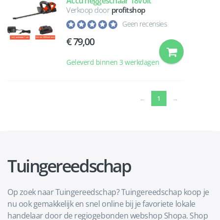
Accu heggeschaar 18volt
Verkoop door
profitshop
Geen recensies
79,00
Geleverd binnen 3 werkdagen
(current)
←
1
→
Tuingereedschap
Op zoek naar Tuingereedschap? Tuingereedschap koop je
nu ook gemakkelijk en snel online bij je favoriete lokale
handelaar door de regiogebonden webshop Shopa. Shop