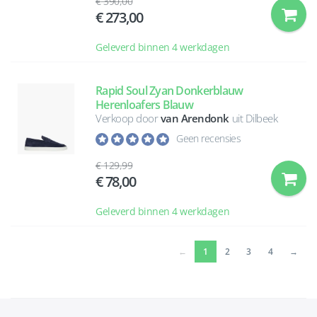
390,00
273,00
Geleverd binnen 4 werkdagen
Rapid Soul Zyan Donkerblauw
Herenloafers Blauw
Verkoop door
van Arendonk
uit Dilbeek
Geen recensies
129,99
78,00
Geleverd binnen 4 werkdagen
(current)
←
1
2
3
4
→