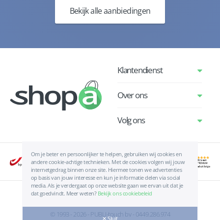
Bekijk alle aanbiedingen
Klantendienst
Over ons
Volg ons
Om je beter en persoonlijker te helpen, gebruiken wij cookies en
andere cookie-achtige technieken. Met de cookies volgen wij jouw
internetgedrag binnen onze site. Hiermee tonen we advertenties
op basis van jouw interesse en kun je informatie delen via social
media. Als je verdergaat op onze website gaan we ervan uit dat je
dat goedvindt. Meer weten?
Bekijk ons cookiebeleid
Algemene voorwaarden
|
Privacyverklaring
|
Cookies
© 1993 - 2026 - PUBLI-touch bv - 0449.286.974
✕ Sluit