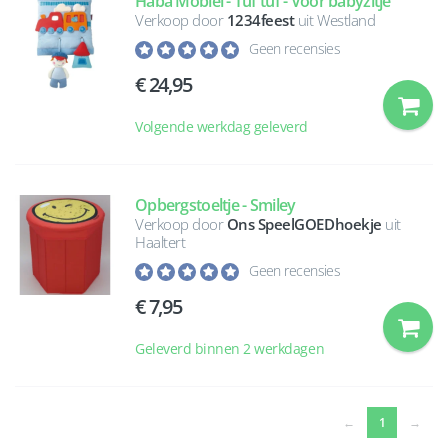
Haba Mobiel - Tuf tuf - Voor babyzitje
Verkoop door
1234feest
uit Westland
Geen recensies
24,95
Volgende werkdag geleverd
Opbergstoeltje - Smiley
Verkoop door
Ons SpeelGOEDhoekje
uit
Haaltert
Geen recensies
7,95
Geleverd binnen 2 werkdagen
(current)
←
1
→