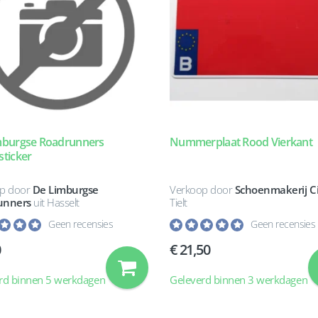
mburgse Roadrunners
Nummerplaat Rood Vierkant
ticker
p door
De Limburgse
Verkoop door
Schoenmakerij C
unners
uit Hasselt
Tielt
Geen recensies
Geen recensies
0
21,50
rd binnen 5 werkdagen
Geleverd binnen 3 werkdagen