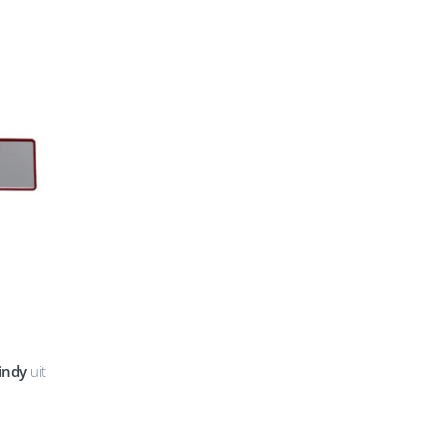
indy
uit