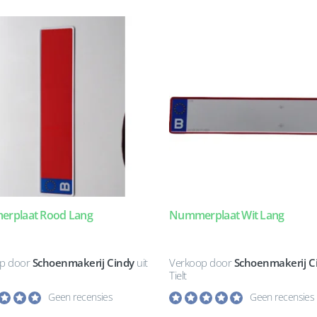
rplaat Rood Lang
Nummerplaat Wit Lang
p door
Schoenmakerij Cindy
uit
Verkoop door
Schoenmakerij C
Tielt
Geen recensies
Geen recensies