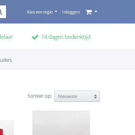
Kies een regio
Inloggen
delaar
14 dagen bedenktijd
ouders
Sorteer op: