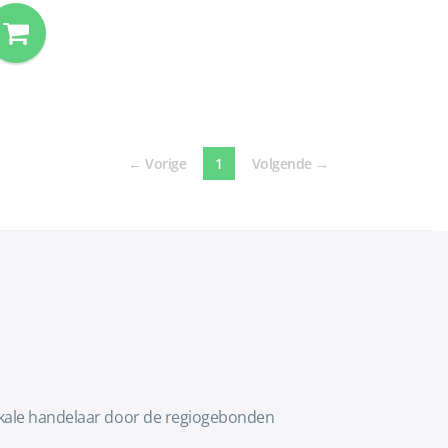
(current)
←
Vorige
1
Volgende
→
lokale handelaar door de regiogebonden