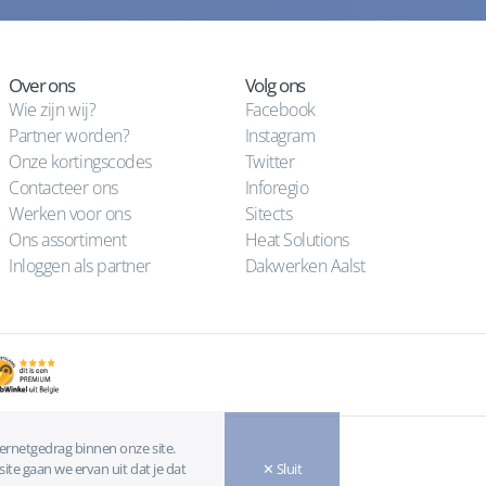
Over ons
Volg ons
Wie zijn wij?
Facebook
Partner worden?
Instagram
Onze kortingscodes
Twitter
Contacteer ons
Inforegio
Werken voor ons
Sitects
Ons assortiment
Heat Solutions
Inloggen als partner
Dakwerken Aalst
ternetgedrag binnen onze site.
ite gaan we ervan uit dat je dat
✕ Sluit