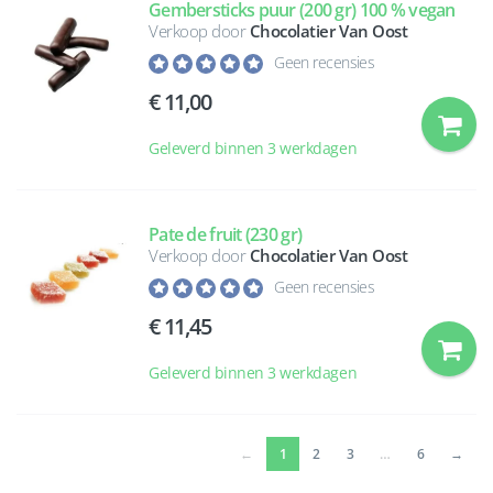
Gembersticks puur (200 gr) 100 % vegan
Verkoop door
Chocolatier Van Oost
Geen recensies
11,00
Geleverd binnen 3 werkdagen
Pate de fruit (230 gr)
Verkoop door
Chocolatier Van Oost
Geen recensies
11,45
Geleverd binnen 3 werkdagen
(current)
←
1
2
3
…
6
→