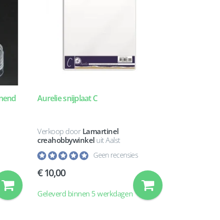
jnend
Aurelie snijplaat C
Verkoop door
Lamartinel
creahobbywinkel
uit Aalst
Geen recensies
10,00
Geleverd binnen 5 werkdagen