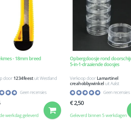
ekmes - 18mm breed
Opbergdoosje rond doorschi
5-in-1-draaiende doosjes
p door
1234feest
uit Westland
Verkoop door
Lamartinel
creahobbywinkel
uit Aalst
Geen recensies
Geen recensies
5
2,50
de werkdag geleverd
Geleverd binnen 5 werkdagen