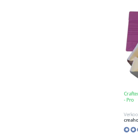
Crafte
- Pro
Verkoo
creah