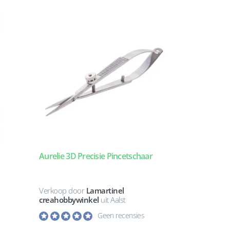
Aurelie 3D Precisie Pincetschaar
Verkoop door
Lamartinel
creahobbywinkel
uit Aalst
Geen recensies