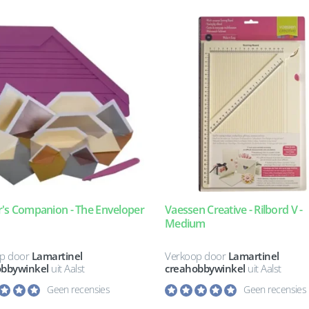
r's Companion - The Enveloper
Vaessen Creative - Rilbord V -
Medium
p door
Lamartinel
Verkoop door
Lamartinel
obbywinkel
uit Aalst
creahobbywinkel
uit Aalst
Geen recensies
Geen recensies