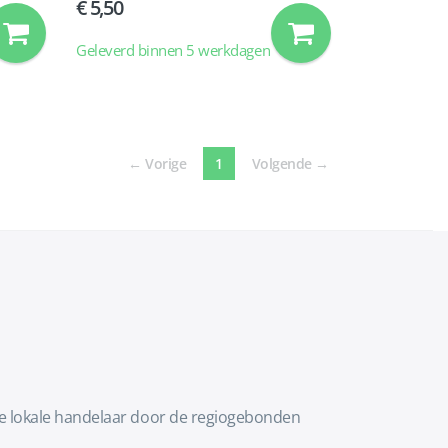
5,50
Geleverd binnen 5 werkdagen
(current)
←
Vorige
1
Volgende
→
te lokale handelaar door de regiogebonden