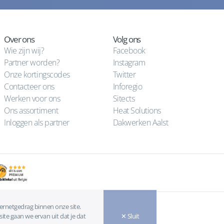
Over ons
Volg ons
Wie zijn wij?
Facebook
Partner worden?
Instagram
Onze kortingscodes
Twitter
Contacteer ons
Inforegio
Werken voor ons
Sitects
Ons assortiment
Heat Solutions
Inloggen als partner
Dakwerken Aalst
ternetgedrag binnen onze site.
ite gaan we ervan uit dat je dat
✕ Sluit