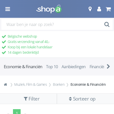
Belgische webshop
Gratis verzending vanaf 40,-
Koop bij een lokale handelaar
14 dagen bedenktijd
Economie & Financiën
Top 10
Aanbiedingen
Financiën & 
Muziek, Film & Games
Boeken
Economie & Financiën
Filter
Sorteer op
(current)
←
1
→