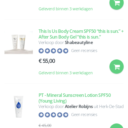
Geleverd binnen 3 werkdagen
This Is Us Body Cream SPF50 “this is sun.” +
After Sun Body Gel “this is sun.”
Verkoop door
Shabeautyline
Geen recensies
55,00
Geleverd binnen 3 werkdagen
PT - Mineral Sunscreen Lotion SPF50
(Young Living)
Verkoop door
Atelier Robijns
uit Herk-De-Stad
Geen recensies
45,00