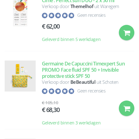
Cime : Perfect sun DUO - 2 x 50 ml
Verkoop door
Themelhof
uit Waregem
Geen recensies
62,00
Geleverd binnen 5 werkdagen
Germaine De Capuccini Timexpert Sun
PROMO Face fluid SPF 50 + Invisible
protective stick SPF 50
Verkoop door
BeBeautiful
uit Schoten
Geen recensies
105,10
68,30
Geleverd binnen 3 werkdagen