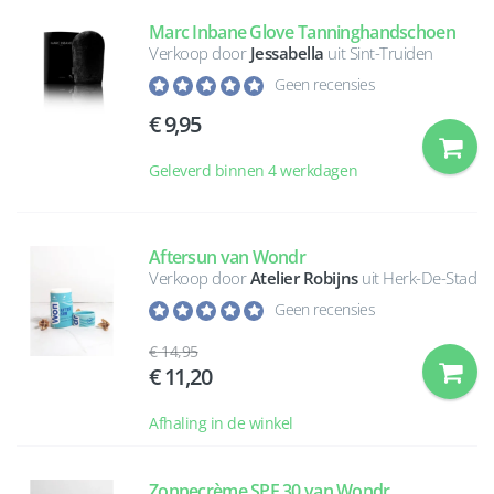
Marc Inbane Glove Tanninghandschoen
Verkoop door
Jessabella
uit Sint-Truiden
Geen recensies
9,95
Geleverd binnen 4 werkdagen
Aftersun van Wondr
Verkoop door
Atelier Robijns
uit Herk-De-Stad
Geen recensies
14,95
11,20
Afhaling in de winkel
Zonnecrème SPF 30 van Wondr