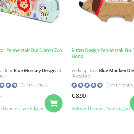
or Pennenzak Etui Dieren Zoo
Bitten Design Pennenzak Etui 
Hond
p door
Blue Monkey Design
uit
Verkoop door
Blue Monkey Des
are
Roeselare
Geen recensies
Geen recensies
5
8,90
rd binnen 2 werkdagen
Geleverd binnen 2 werkdagen