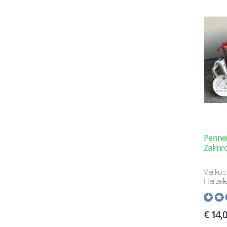
Pennen
Zalmr
Verkoo
Herzel
14,