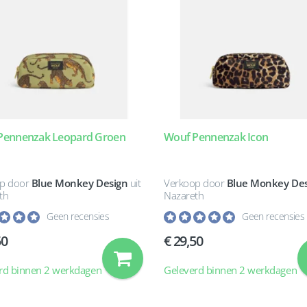
Pennenzak Leopard Groen
Wouf Pennenzak Icon
p door
Blue Monkey Design
uit
Verkoop door
Blue Monkey Des
th
Nazareth
Geen recensies
Geen recensies
50
29,50
rd binnen 2 werkdagen
Geleverd binnen 2 werkdagen