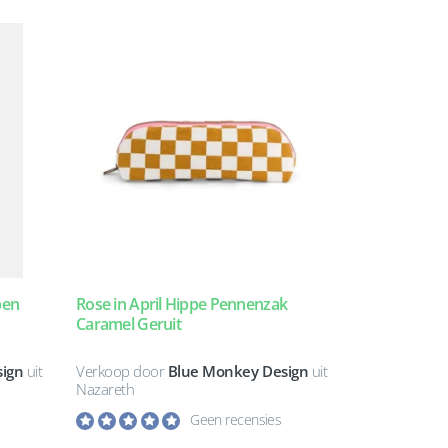
pen
Rose in April Hippe Pennenzak
Caramel Geruit
ign
uit
Verkoop door
Blue Monkey Design
uit
Nazareth
Geen recensies