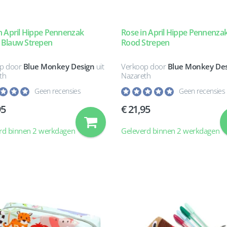
n April Hippe Pennenzak
Rose in April Hippe Pennenza
 Blauw Strepen
Rood Strepen
p door
Blue Monkey Design
uit
Verkoop door
Blue Monkey Des
th
Nazareth
Geen recensies
Geen recensies
95
21,95
rd binnen 2 werkdagen
Geleverd binnen 2 werkdagen