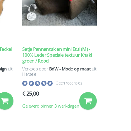
Teckel
Setje Pennenzak en mini Etui (M) -
100% Leder Speciale textuur Khaki
groen / Rood
ign
uit
Verkoop door
BdW - Mode op maat
uit
Herzele
Geen recensies
25,00
Geleverd binnen 3 werkdagen