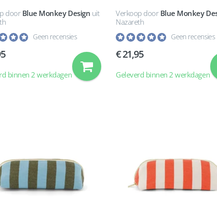
p door
Blue Monkey Design
uit
Verkoop door
Blue Monkey Des
th
Nazareth
Geen recensies
Geen recensies
95
21,95
rd binnen 2 werkdagen
Geleverd binnen 2 werkdagen