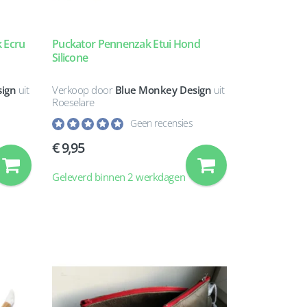
k Ecru
Puckator Pennenzak Etui Hond
Silicone
ign
uit
Verkoop door
Blue Monkey Design
uit
Roeselare
Geen recensies
9,95
Geleverd binnen 2 werkdagen