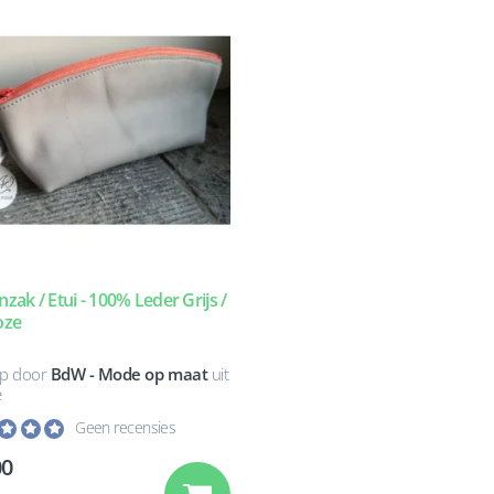
zak / Etui - 100% Leder Grijs /
oze
p door
BdW - Mode op maat
uit
e
Geen recensies
00