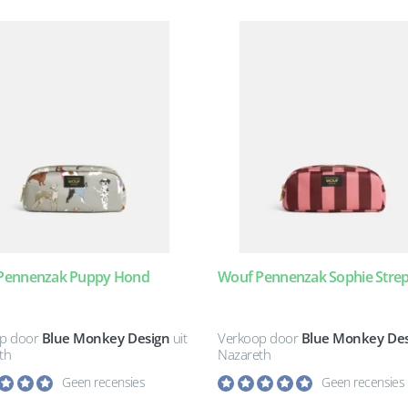
Pennenzak Puppy Hond
Wouf Pennenzak Sophie Stre
p door
Blue Monkey Design
uit
Verkoop door
Blue Monkey Des
th
Nazareth
Geen recensies
Geen recensies