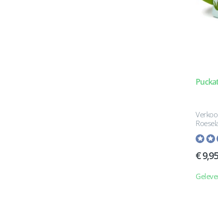
Puckat
Verkoo
Roesel
9,9
Geleve