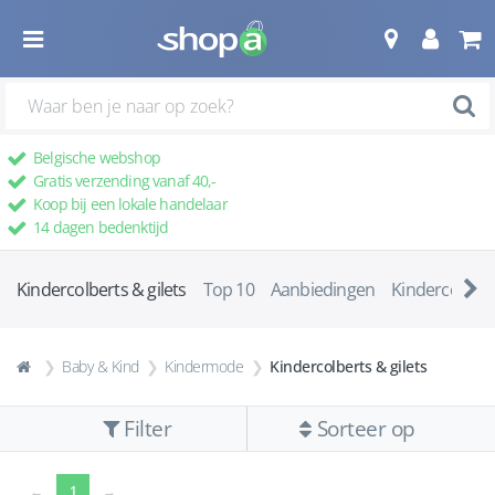
Belgische webshop
Gratis verzending vanaf 40,-
Koop bij een lokale handelaar
14 dagen bedenktijd
Kindercolberts & gilets
Top 10
Aanbiedingen
Kindercolbert
Baby & Kind
Kindermode
Kindercolberts & gilets
Filter
Sorteer op
(current)
←
1
→