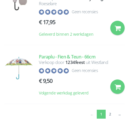
Roeselare
Geen recensies
17,95
Geleverd binnen 2 werkdagen
Paraplu - Fien & Teun - 66cm
Verkoop door
1234feest
uit Westland
Geen recensies
9,50
Volgende werkdag geleverd
(current)
←
1
2
→