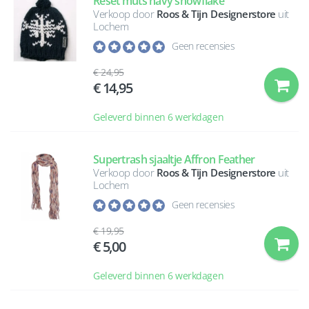
Reset muts navy snowflake
Verkoop door
Roos & Tijn Designerstore
uit
Lochem
Geen recensies
24,95
14,95
Geleverd binnen 6 werkdagen
Supertrash sjaaltje Affron Feather
Verkoop door
Roos & Tijn Designerstore
uit
Lochem
Geen recensies
19,95
5,00
Geleverd binnen 6 werkdagen