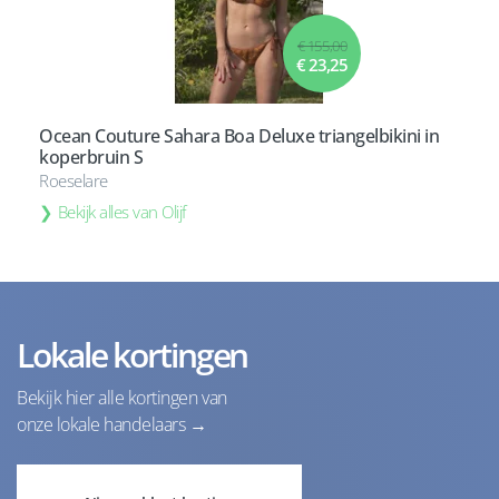
€ 155,00
€ 23,25
Ocean Couture Sahara Boa Deluxe triangelbikini in
koperbruin S
Roeselare
Bekijk alles van Olijf
Lokale kortingen
Bekijk hier alle kortingen van
onze lokale handelaars →