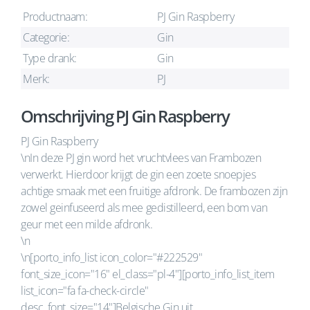
Productnaam:
PJ Gin Raspberry
Categorie:
Gin
Type drank:
Gin
Merk:
PJ
Omschrijving PJ Gin Raspberry
PJ Gin Raspberry
\nIn deze PJ gin word het vruchtvlees van Frambozen
verwerkt. Hierdoor krijgt de gin een zoete snoepjes
achtige smaak met een fruitige afdronk. De frambozen zijn
zowel geinfuseerd als mee gedistilleerd, een bom van
geur met een milde afdronk.
\n
\n[porto_info_list icon_color="#222529"
font_size_icon="16" el_class="pl-4"][porto_info_list_item
list_icon="fa fa-check-circle"
desc_font_size="14"]Belgische Gin uit