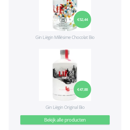
€ 52,44
Gin Liègin Millésime Chocolat Bio
€ 47,88
Gin Liègin Original Bio
Bekijk alle producten