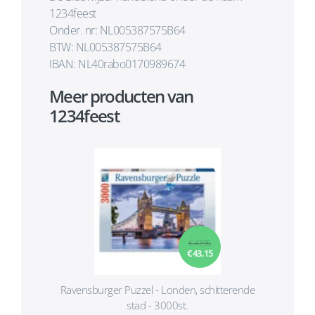
1234feest
Onder. nr: NL005387575B64
BTW: NL005387575B64
IBAN: NL40rabo0170989674
Meer producten van
1234feest
€ 47,95
€ 43,15
Ravensburger Puzzel - Londen, schitterende
stad - 3000st.