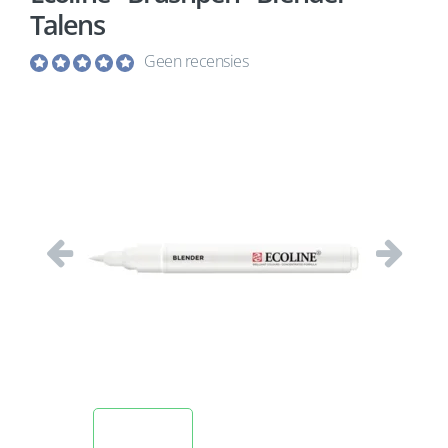
Talens
Geen recensies
Vorige
Volgend