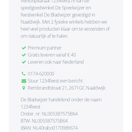
Verkoopkanaal 1234feest.nl van de
speelgoedwinkel De Speelwijzer en
feestwinkel De Bladwijzer gevestigd in
Naaldwijk. Met 2 fysieke winkels hebben we
heel veel producten klaar om te verzenden of
om natuurlijk af te halen.
Premium partner
Gratis leveren vanaf € 40
Leveren ook naar Nederland
0174-620000
Stuur 1234feest een bericht
Rembrandtstraat 21, 2671GC Naaldwijk
De Bladwijzer handelend onder de naam
1234feest
Onder. nr: NL005387575B64
BTW: NL005387575B64
IBAN: NL40rabo0170989674