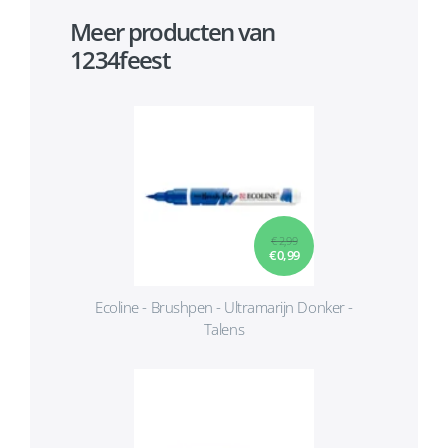
Meer producten van
1234feest
€ 2,99
€ 0,99
Ecoline - Brushpen - Ultramarijn Donker -
Talens