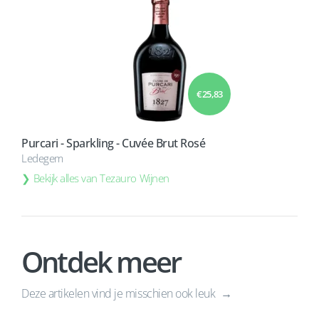
€ 25,83
Purcari - Sparkling - Cuvée Brut Rosé
Ledegem
Bekijk alles van Tezauro Wijnen
Ontdek meer
Deze artikelen vind je misschien ook leuk