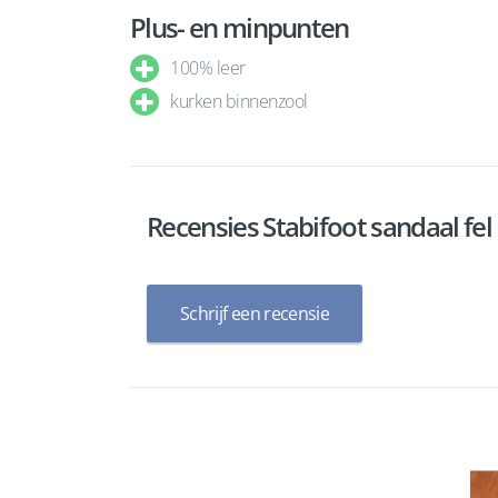
Plus- en minpunten
100% leer
kurken binnenzool
Recensies Stabifoot sandaal fel
Schrijf een recensie