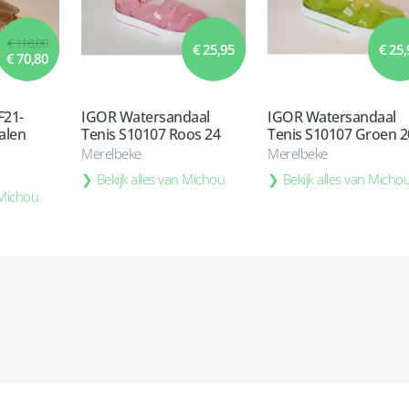
€ 118,00
€ 25,95
€ 25,
€ 70,80
F21-
IGOR Watersandaal
IGOR Watersandaal
alen
Tenis S10107 Roos 24
Tenis S10107 Groen 2
Merelbeke
Merelbeke
Bekijk alles van Michou
Bekijk alles van Micho
 Michou