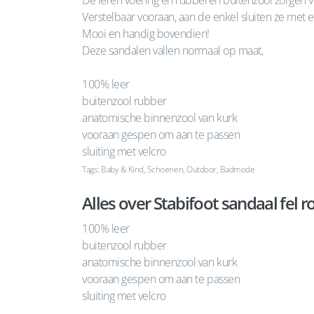
De leren voering en rubberen buitenzool zorgen v
Verstelbaar vooraan, aan de enkel sluiten ze met e
Mooi en handig bovendien!
Deze sandalen vallen normaal op maat,
100% leer
buitenzool rubber
anatomische binnenzool van kurk
vooraan gespen om aan te passen
sluiting met velcro
Tags: Baby & Kind, Schoenen, Outdoor, Badmode
Alles over Stabifoot sandaal fel r
100% leer
buitenzool rubber
anatomische binnenzool van kurk
vooraan gespen om aan te passen
sluiting met velcro