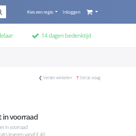
Kies een regio
Inloggen
delaar
14 dagen bedenktijd
❮
Verder winkelen
?
Stel je vraag
t in voorraad
et in voorraad
atis leveren vanaf € 40