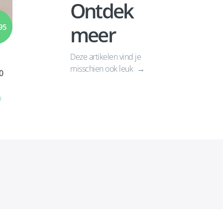
Ontdek
meer
95
Deze artikelen vind je
misschien ook leuk
0
u