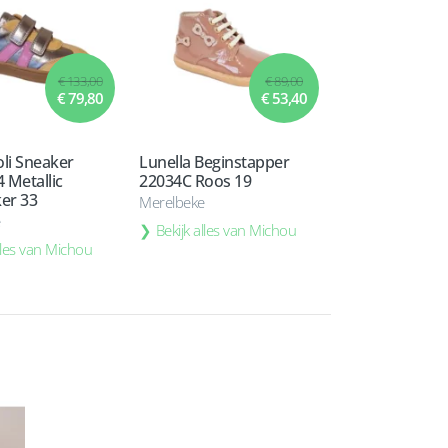
€ 133,00
€ 89,00
€ 79,80
€ 53,40
li Sneaker
Lunella Beginstapper
 Metallic
22034C Roos 19
er 33
Merelbeke
e
Bekijk alles van Michou
alles van Michou