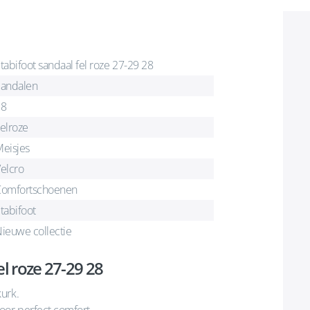
tabifoot sandaal fel roze 27-29 28
andalen
28
elroze
eisjes
elcro
omfortschoenen
tabifoot
ieuwe collectie
l roze 27-29 28
urk.