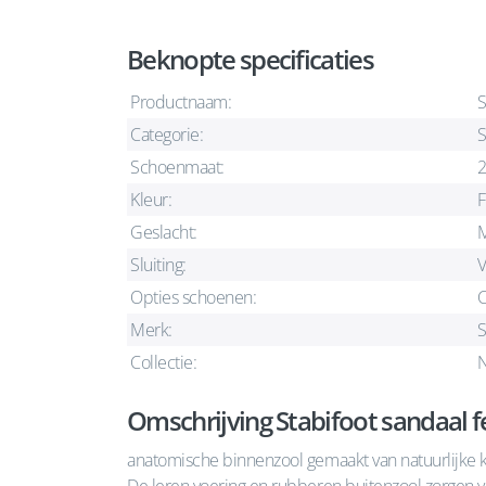
Beknopte specificaties
Productnaam:
S
Categorie:
S
Schoenmaat:
Kleur:
F
Geslacht:
M
Sluiting:
V
Opties schoenen:
C
Merk:
S
Collectie:
N
Omschrijving Stabifoot sandaal fe
anatomische binnenzool gemaakt van natuurlijke k