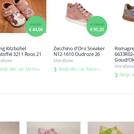
€ 62,95
€ 136,00
€ 44,06
€ 95,20
ing Kitzbühel
Zecchino d'Oro Sneaker
Romagno
toffel 3211 Roos 21
N12-1610 Oudroze 26
6633R024
Goud/Ok
elbeke
Merelbeke
Merelbek
ekijk alles van Michou
Bekijk alles van Michou
Bekijk 