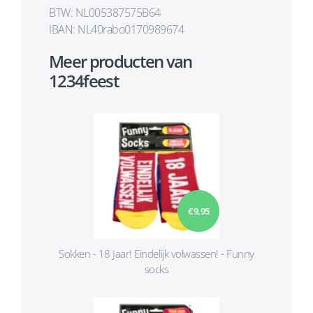
BTW: NL005387575B64
IBAN: NL40rabo0170989674
Meer producten van
1234feest
€ 9,95
Sokken - 18 Jaar! Eindelijk volwassen! - Funny
socks