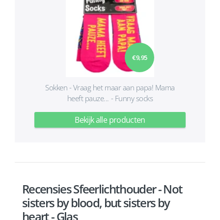
€ 9,95
Sokken - Vraag het maar aan papa! Mama
heeft pauze... - Funny socks
Bekijk alle producten
Recensies Sfeerlichthouder - Not
sisters by blood, but sisters by
heart - Glas