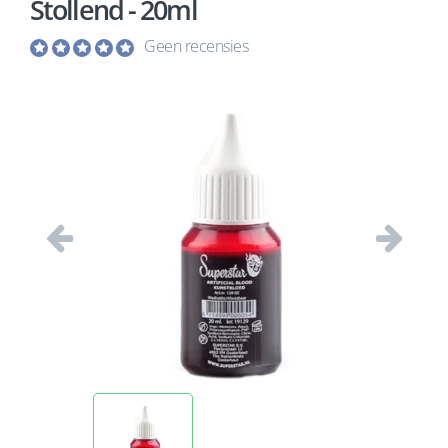
Stollend - 20ml
Geen recensies
Vorige
Volgend