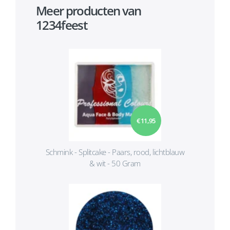
Meer producten van
1234feest
€ 11,95
Schmink - Splitcake - Paars, rood, lichtblauw
& wit - 50 Gram