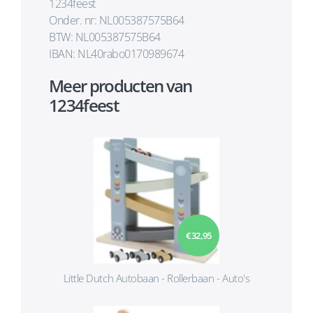
1234feest
Onder. nr: NL005387575B64
BTW: NL005387575B64
IBAN: NL40rabo0170989674
Meer producten van
1234feest
€ 32,95
Little Dutch Autobaan - Rollerbaan - Auto's