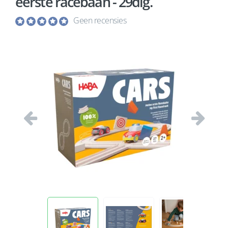
eerste racebaan - 29dlg.
Geen recensies
Vorige
Volgend