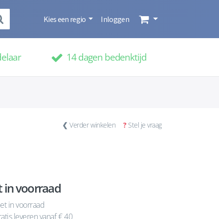
Kies een regio
Inloggen
delaar
14 dagen bedenktijd
❮
Verder winkelen
?
Stel je vraag
t in voorraad
et in voorraad
atis leveren vanaf € 40