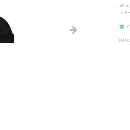
Ve
Be
St
Volgende
Deel 