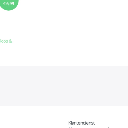
€ 6,99
 Roos &
Klantendienst