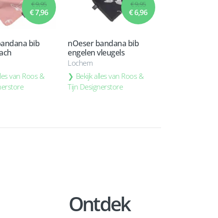
€ 9,95
€ 9,95
€ 7,96
€ 6,96
bandana bib
nOeser bandana bib
ach
engelen vleugels
Lochem
alles van Roos &
Bekijk alles van Roos &
nerstore
Tijn Designerstore
Ontdek