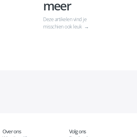
meer
Deze artikelen vind je
misschien ook leuk
Over ons
Volg ons