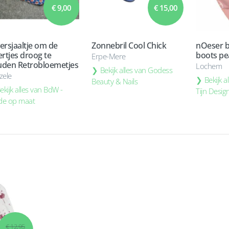
€ 9,00
€ 15,00
ersjaaltje om de
Zonnebril Cool Chick
nOeser 
ertjes droog te
boots pe
Erpe-Mere
den Retrobloemetjes
Lochem
Bekijk alles van Godess
zele
Bekijk 
Beauty & Nails
ekijk alles van BdW -
Tijn Desig
e op maat
€ 12,95