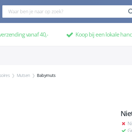
verzending vanaf 40,-
Koop bij een lokale han
soires
Mutsen
Babymuts
Nie
Ni
Gr