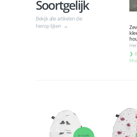
Soortgelijk
Bekijk alle artikelen die
hierop lijken
Zev
kle
hou
Her
B
Mod
€ 12,95