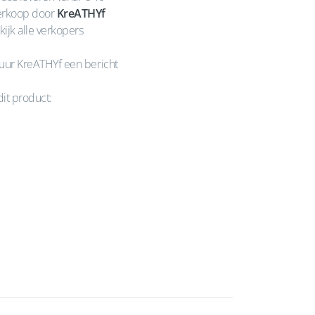
rkoop door
KreATHYf
kijk alle verkopers
uur KreATHYf een bericht
dit product: