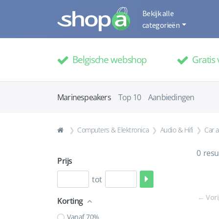
Bekijk alle
categorieën
Belgische webshop
Gratis 
Marinespeakers
Top 10
Aanbiedingen
Computers & Elektronica
Audio & Hifi
Car 
0
resu
Prijs
tot
←
Vor
Korting
Vanaf 70%