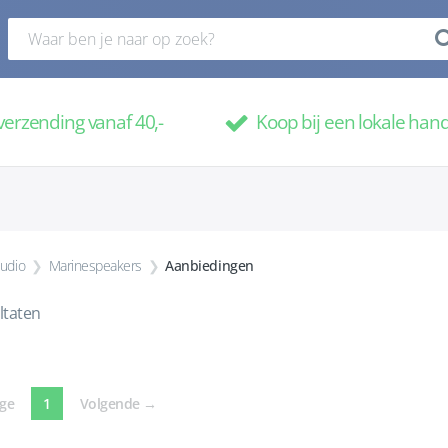
verzending vanaf 40,-
Koop bij een lokale han
audio
Marinespeakers
Aanbiedingen
ltaten
(current)
ige
1
Volgende
→