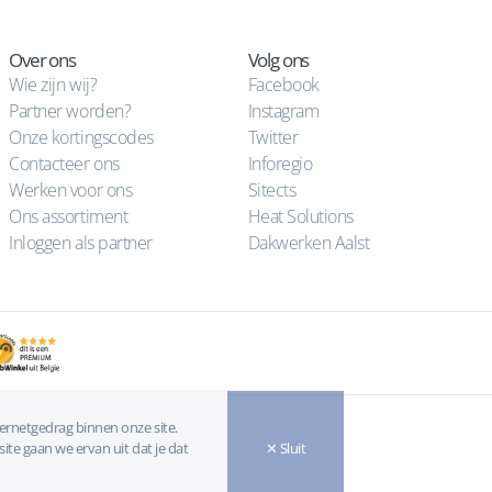
Over ons
Volg ons
Wie zijn wij?
Facebook
Partner worden?
Instagram
Onze kortingscodes
Twitter
Contacteer ons
Inforegio
Werken voor ons
Sitects
Ons assortiment
Heat Solutions
Inloggen als partner
Dakwerken Aalst
ternetgedrag binnen onze site.
ite gaan we ervan uit dat je dat
✕ Sluit