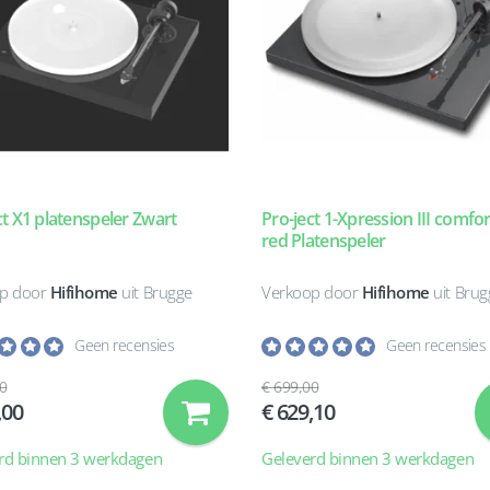
ct X1 platenspeler Zwart
Pro-ject 1-Xpression III comfo
red Platenspeler
p door
Hifihome
uit Brugge
Verkoop door
Hifihome
uit Brug
Geen recensies
Geen recensies
0
699,00
,00
629,10
rd binnen 3 werkdagen
Geleverd binnen 3 werkdagen