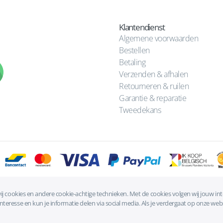
Klantendienst
Algemene voorwaarden
Bestellen
Betaling
Verzenden & afhalen
Retourneren & ruilen
Garantie & reparatie
Tweedekans
ij cookies en andere cookie-achtige technieken. Met de cookies volgen wij jouw in
Algemene voorwaarden
|
Privacyverklaring
|
Cookies
eresse en kun je informatie delen via social media. Als je verdergaat op onze webs
© 1993 - 2026 - PUBLI-touch bv - 0449.286.974