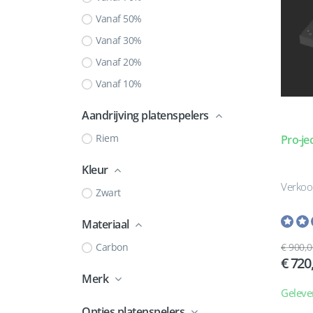
Vanaf 50%
Vanaf 30%
Vanaf 20%
Vanaf 10%
Aandrijving platenspelers
Riem
Pro-je
Kleur
Verkoo
Zwart
Materiaal
Carbon
900,0
720
Merk
Geleve
Opties platenspelers