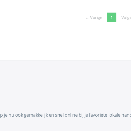
(current)
←
Vorige
1
Volg
p je nu ook gemakkelijk en snel online bij je favoriete lokale