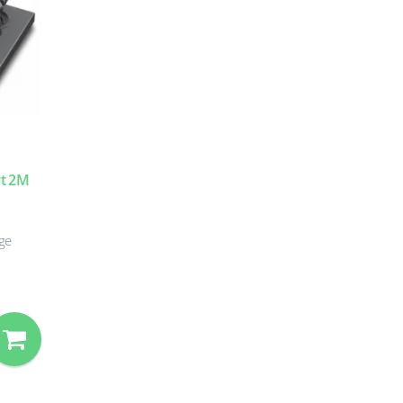
rt 2M
ge