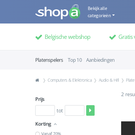
Bekijk alle
categorieën
Belgische webshop
Gratis 
Platenspelers
Top 10
Aanbiedingen
Computers & Elektronica
Audio & Hifi
Plat
2
resu
Prijs
tot
Korting
Vanaf 70%