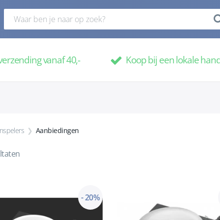
verzending vanaf 40,-
Koop bij een lokale han
enspelers
Aanbiedingen
ltaten
- 20%