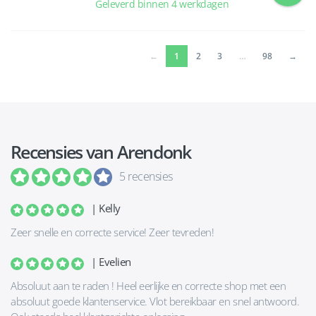
Geleverd binnen 4 werkdagen
(current)
←
1
2
3
…
98
→
Recensies van Arendonk
5 recensies
| Kelly
Zeer snelle en correcte service! Zeer tevreden!
| Evelien
Absoluut aan te raden ! Heel eerlijke en correcte shop met een
absoluut goede klantenservice. Vlot bereikbaar en snel antwoord.