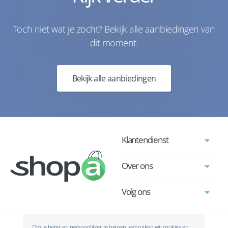
Toch niet wat je zocht? Bekijk alle aanbiedingen van
dit moment.
Bekijk alle aanbiedingen
Klantendienst
Over ons
Volg ons
Om je beter en persoonlijker te helpen, gebruiken wij cookies en