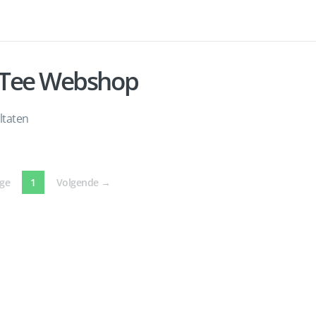
o-Tee Webshop
ltaten
(current)
ige
1
Volgende
→