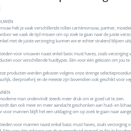
OUWEN
vrouw heb je vaak verschillende rollen carrièrevrouw, partner, moeder,
rdoor we vaak de tijd missen om op zoek te gaan naar de juiste verzo
nkel met de juiste verzorging kunnen we er echter stralend blijven uitz
 bieden voor vrouwen naast enkel basic must haves, zoals verzorging v
ducten voor verschillende huidtypes. Eén voor één gekozen om jou te 
eze producten werden gekozen volgens onze strenge selectieprocedure. 
urlijk, dierproefvrij en de meeste zijn bovendien ook geschikt voor ve
NNEN
moderne man ondervindt steeds meer druk om er goed uit te zien.
wordt dan ook meer en meer aandacht geschonken aan huid- en licha
r voor mannen blijft het een uitdaging om op zoek te gaan naar aang
 bieden voor mannen naast enkel basic must haves, zoals verzorging v
d. Eén voor één gekozen om de mannenhuid gezond en fris te houden