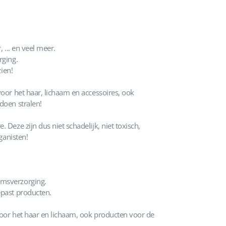
 ... en veel meer.
rging.
ien!
oor het haar, lichaam en accessoires, ook
doen stralen!
Deze zijn dus niet schadelijk, niet toxisch,
ganisten!
amsverzorging.
epast producten.
oor het haar en lichaam, ook producten voor de
.