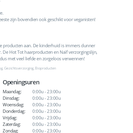
e.
 meeste zijn bovendien ook geschikt voor veganisten!
eve producten aan. De kinderhuid is immers dunner
 De Hot Tot haarproducten en Naïf verzorgingslijn,
 dus met veel liefde en zorgeloos verwennen!
g, Gezichtsverzorging, Bioproducten
Openingsuren
Maandag:
0:00u - 23:00u
Dinsdag:
0:00u - 23:00u
Woensdag:
0:00u - 23:00u
Donderdag:
0:00u - 23:00u
Vrijdag:
0:00u - 23:00u
Zaterdag:
0:00u - 23:00u
Zondag:
0:00u - 23:00u