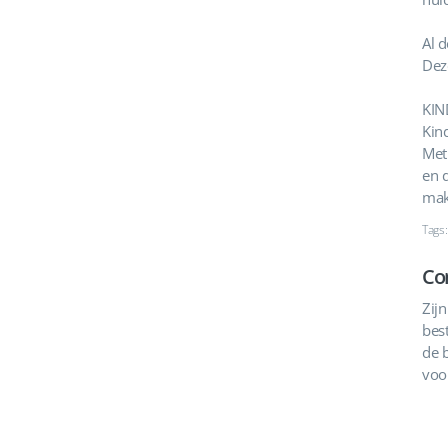
Al 
Deze
KIN
Kind
Met
en 
mak
Tags
Co
Zijn
best
de 
voo