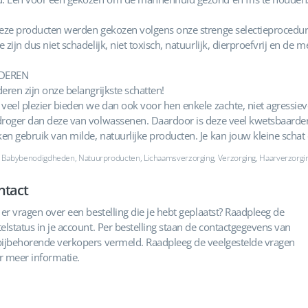
deze producten werden gekozen volgens onze strenge selectieprocedur
 zijn dus niet schadelijk, niet toxisch, natuurlijk, dierproefvrij en de
DEREN
eren zijn onze belangrijkste schatten!
 veel plezier bieden we dan ook voor hen enkele zachte, niet agressi
droger dan deze van volwassenen. Daardoor is deze veel kwetsbaarder.
en gebruik van milde, natuurlijke producten. Je kan jouw kleine schat
: Babybenodigdheden, Natuurproducten, Lichaamsverzorging, Verzorging, Haarverzorgin
ntact
 er vragen over een bestelling die je hebt geplaatst? Raadpleeg de
elstatus in je account. Per bestelling staan de contactgegevens van
bijbehorende verkopers vermeld. Raadpleeg de veelgestelde vragen
r meer informatie.