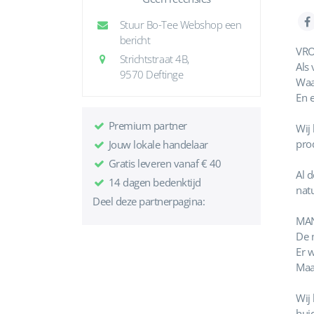
Stuur Bo-Tee Webshop een
bericht
VR
Strichtstraat 4B,
Als 
9570 Deftinge
Waa
En e
Premium partner
Wij
pro
Jouw lokale handelaar
Gratis leveren vanaf € 40
Al d
14 dagen bedenktijd
natu
Deel deze partnerpagina:
MA
De 
Er 
Maa
Wij
hui