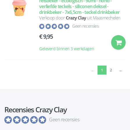
reisbeker - ecologisch - 90ml - hond -
verliefde teckels - siliconen deksel -
drinkbeker - 7x6,5cm - teckel drinkbeker
Verkoop door
Crazy Clay
uit Maasmechelen
Geen recensies
9,95
Geleverd binnen 3 werkdagen
(current)
←
1
2
→
Recensies Crazy Clay
Geen recensies