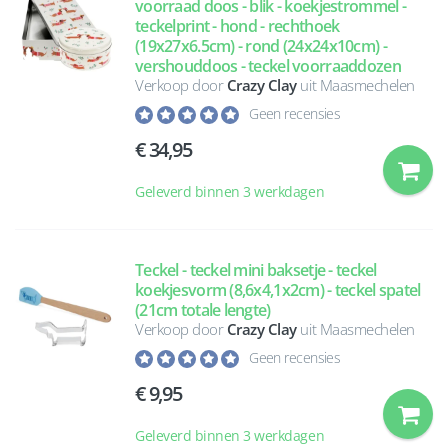
voorraad doos - blik - koekjestrommel -
teckelprint - hond - rechthoek
(19x27x6.5cm) - rond (24x24x10cm) -
vershouddoos - teckel voorraaddozen
Verkoop door
Crazy Clay
uit Maasmechelen
Geen recensies
34,95
Geleverd binnen 3 werkdagen
Teckel - teckel mini baksetje - teckel
koekjesvorm (8,6x4,1x2cm) - teckel spatel
(21cm totale lengte)
Verkoop door
Crazy Clay
uit Maasmechelen
Geen recensies
9,95
Geleverd binnen 3 werkdagen