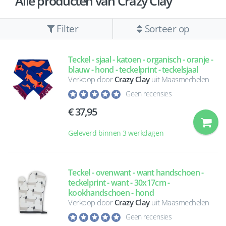
Alle producten van Crazy Clay
Filter
Sorteer op
Teckel - sjaal - katoen - organisch - oranje -
blauw - hond - teckelprint - teckelsjaal
Verkoop door
Crazy Clay
uit Maasmechelen
Geen recensies
37,95
Geleverd binnen 3 werkdagen
Teckel - ovenwant - want handschoen -
teckelprint - want - 30x17cm -
kookhandschoen - hond
Verkoop door
Crazy Clay
uit Maasmechelen
Geen recensies