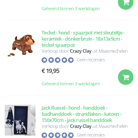
Geleverd binnen 3 werkdagen
Teckel - hond - spaarpot met sleuteltje -
keramiek - donkerbruin - 18x13x9cm -
teckel spaarpot
Verkoop door
Crazy Clay
uit Maasmechelen
Geen recensies
19,95
Geleverd binnen 3 werkdagen
Jack Russel - hond - handdoek -
badhanddoek - strandlaken - katoen -
150x70cm - jack russel handdoek
Verkoop door
Crazy Clay
uit Maasmechelen
Geen recensies