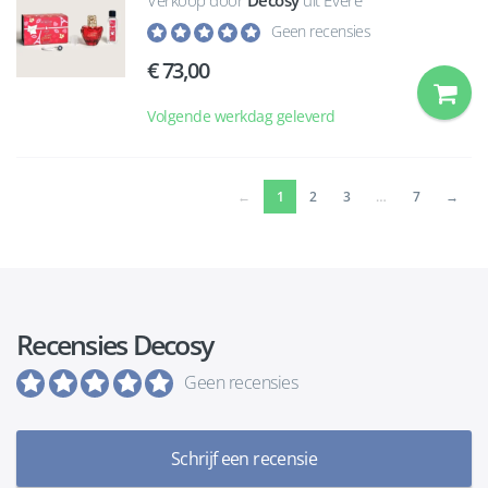
Verkoop door
Decosy
uit Evere
Geen recensies
73,00
Volgende werkdag geleverd
(current)
←
1
2
3
…
7
→
Recensies Decosy
Geen recensies
Schrijf een recensie