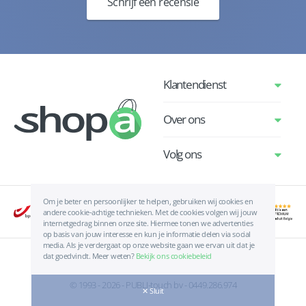
Schrijf een recensie
Klantendienst
Over ons
Volg ons
Om je beter en persoonlijker te helpen, gebruiken wij cookies en
andere cookie-achtige technieken. Met de cookies volgen wij jouw
internetgedrag binnen onze site. Hiermee tonen we advertenties
op basis van jouw interesse en kun je informatie delen via social
media. Als je verdergaat op onze website gaan we ervan uit dat je
dat goedvindt. Meer weten?
Bekijk ons cookiebeleid
Algemene voorwaarden
|
Privacyverklaring
|
Cookies
© 1993 - 2026 - PUBLI-touch bv - 0449.286.974
✕ Sluit