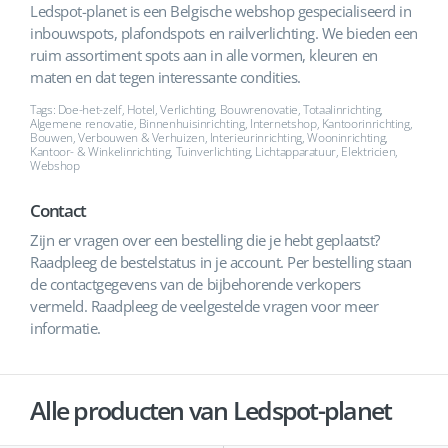
Ledspot-planet is een Belgische webshop gespecialiseerd in
inbouwspots, plafondspots en railverlichting. We bieden een
ruim assortiment spots aan in alle vormen, kleuren en
maten en dat tegen interessante condities.
Tags: Doe-het-zelf, Hotel, Verlichting, Bouwrenovatie, Totaalinrichting,
Algemene renovatie, Binnenhuisinrichting, Internetshop, Kantoorinrichting,
Bouwen, Verbouwen & Verhuizen, Interieurinrichting, Wooninrichting,
Kantoor- & Winkelinrichting, Tuinverlichting, Lichtapparatuur, Elektricien,
Webshop
Contact
Zijn er vragen over een bestelling die je hebt geplaatst?
Raadpleeg de bestelstatus in je account. Per bestelling staan
de contactgegevens van de bijbehorende verkopers
vermeld. Raadpleeg de veelgestelde vragen voor meer
informatie.
Alle producten van Ledspot-planet