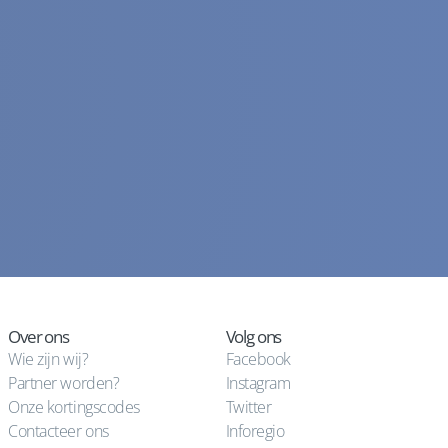
Over ons
Volg ons
Wie zijn wij?
Facebook
Partner worden?
Instagram
Onze kortingscodes
Twitter
Contacteer ons
Inforegio