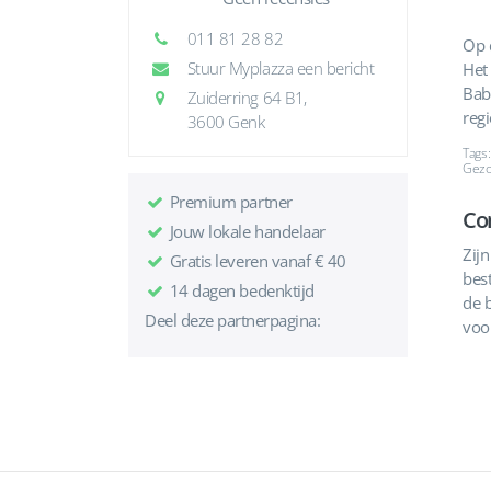
011 81 28 82
Op 
Stuur Myplazza een bericht
Het
Bab
Zuiderring 64 B1,
reg
3600 Genk
Tags
Gezo
Premium partner
Co
Jouw lokale handelaar
Zijn
Gratis leveren vanaf € 40
best
14 dagen bedenktijd
de 
Deel deze partnerpagina:
voo