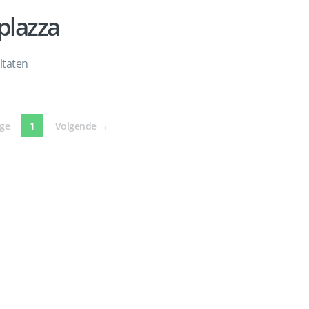
plazza
ltaten
(current)
ige
1
Volgende
→