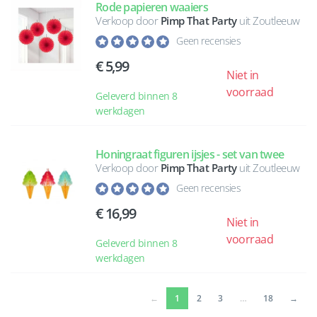
Rode papieren waaiers
Verkoop door
Pimp That Party
uit Zoutleeuw
Geen recensies
5,99
Niet in
voorraad
Geleverd binnen 8
werkdagen
Honingraat figuren ijsjes - set van twee
Verkoop door
Pimp That Party
uit Zoutleeuw
Geen recensies
16,99
Niet in
voorraad
Geleverd binnen 8
werkdagen
(current)
←
1
2
3
…
18
→