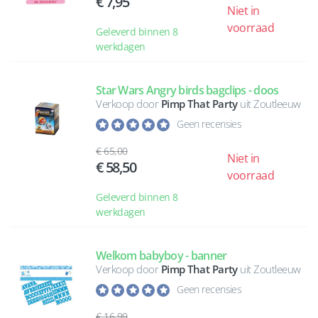
7,95
Niet in
voorraad
Geleverd binnen 8
werkdagen
Star Wars Angry birds bagclips - doos
Verkoop door
Pimp That Party
uit Zoutleeuw
Geen recensies
65,00
Niet in
58,50
voorraad
Geleverd binnen 8
werkdagen
Welkom babyboy - banner
Verkoop door
Pimp That Party
uit Zoutleeuw
Geen recensies
16,99