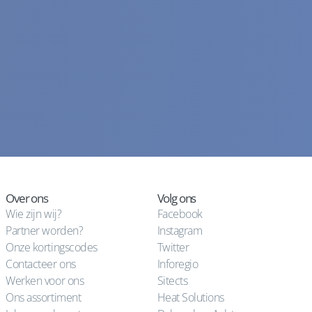
Over ons
Volg ons
Wie zijn wij?
Facebook
Partner worden?
Instagram
Onze kortingscodes
Twitter
Contacteer ons
Inforegio
Werken voor ons
Sitects
Ons assortiment
Heat Solutions