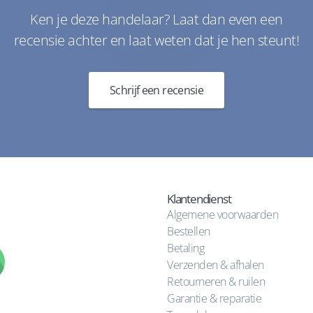
Ken je deze handelaar? Laat dan even een
recensie achter en laat weten dat je hen steunt!
Schrijf een recensie
Klantendienst
Algemene voorwaarden
Bestellen
Betaling
Verzenden & afhalen
Retourneren & ruilen
Garantie & reparatie