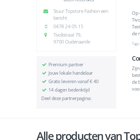
Stuur Topstore Fashion een
Op 
bericht
Tivo
0478 24 05 15
Tex
de 
Tivolistraat 79,
9700 Oudenaarde
Tags:
Co
Premium partner
Zijn
Jouw lokale handelaar
best
Gratis leveren vanaf € 40
de 
voo
14 dagen bedenktijd
Deel deze partnerpagina:
Alle producten van To