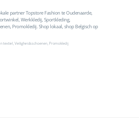
okale partner Topstore Fashion te Oudenaarde,
ortwinkel, Werkkledij, Sportkleding,
oenen, Promokledij. Shop lokaal, shop Belgisch op
n textiel, Veiligheidsschoenen, Promokledij