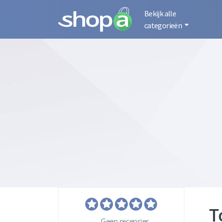
Bekijk alle
categorieën
T
Geen recensies