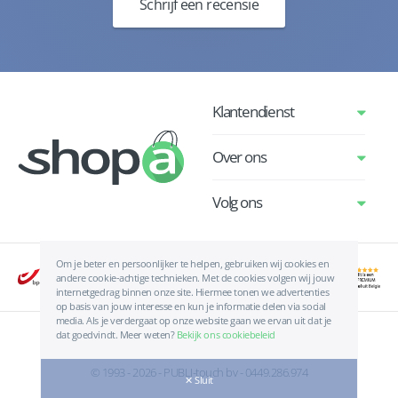
Schrijf een recensie
Klantendienst
Over ons
Volg ons
Om je beter en persoonlijker te helpen, gebruiken wij cookies en
andere cookie-achtige technieken. Met de cookies volgen wij jouw
internetgedrag binnen onze site. Hiermee tonen we advertenties
op basis van jouw interesse en kun je informatie delen via social
media. Als je verdergaat op onze website gaan we ervan uit dat je
dat goedvindt. Meer weten?
Bekijk ons cookiebeleid
Algemene voorwaarden
|
Privacyverklaring
|
Cookies
© 1993 - 2026 - PUBLI-touch bv - 0449.286.974
✕ Sluit