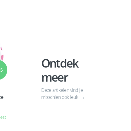
Ontdek
95
meer
Deze artikelen vind je
ze
misschien ook leuk
eest