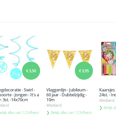
€ 3,50
€ 3,95
gdecoratie - Swirl -
Vlaggenlijn - Jubileum -
Kaarsjes 
oorte - Jongen - It's a
60 jaar - Dubbelzijdig -
24st. - I
- 3st. -14x70cm
10m
Westland
tland
Westland
Bekijk 
ekijk alles van 1234feest
Bekijk alles van 1234feest