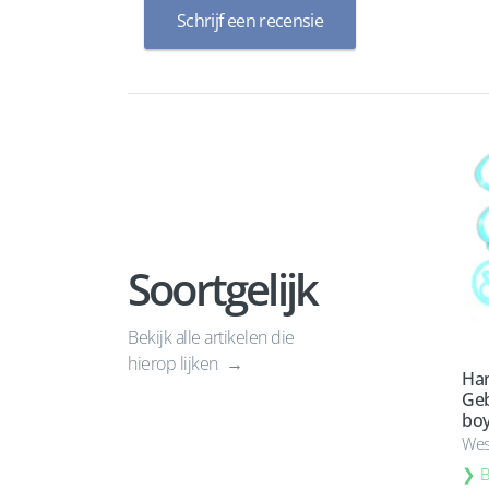
Schrijf een recensie
Soortgelijk
Bekijk alle artikelen die
hierop lijken
Han
Geb
boy
Wes
B