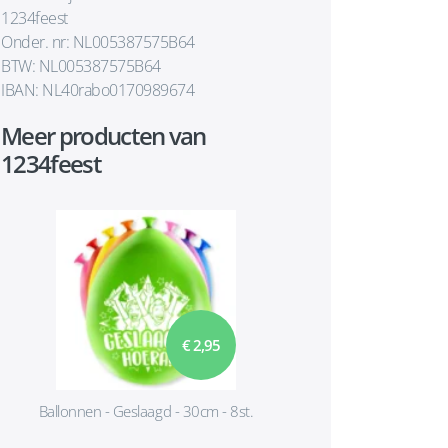
1234feest
Onder. nr: NL005387575B64
BTW: NL005387575B64
IBAN: NL40rabo0170989674
Meer producten van
1234feest
€ 2,95
Ballonnen - Geslaagd - 30cm - 8st.