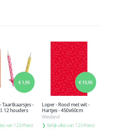
€ 1,95
€ 15,95
- Taartkaarsjes -
Loper - Rood met wit -
ncl. 12 houders
Hartjes - 450x60cm
Westland
alles van 1234feest
Bekijk alles van 1234feest