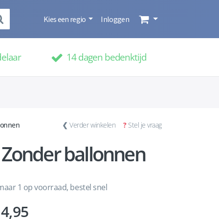
Kies een regio
Inloggen
delaar
14 dagen bedenktijd
llonnen
❮
Verder winkelen
?
Stel je vraag
- Zonder ballonnen
aar 1 op voorraad, bestel snel
4,95