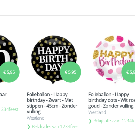
€ 5,95
€ 5,95
€ 5,
Jaar
Folieballon - Happy
Folieballon - Happy
birthday - Zwart - Met
birthday dots - Wit ro
stippen - 45cm - Zonder
goud - Zonder vulling
 1234feest
vulling
Westland
Westland
Bekijk alles van 1234f
Bekijk alles van 1234feest