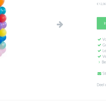
€ 12,36
I
Volgende
Vo
Gr
Le
Ve
Be
St
Deel 