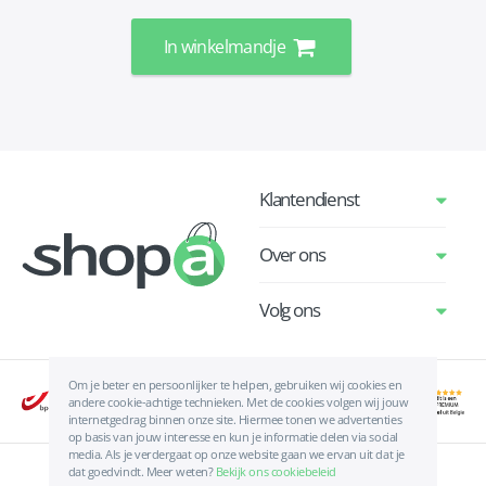
In winkelmandje
Klantendienst
Over ons
Volg ons
Om je beter en persoonlijker te helpen, gebruiken wij cookies en
andere cookie-achtige technieken. Met de cookies volgen wij jouw
internetgedrag binnen onze site. Hiermee tonen we advertenties
op basis van jouw interesse en kun je informatie delen via social
media. Als je verdergaat op onze website gaan we ervan uit dat je
dat goedvindt. Meer weten?
Bekijk ons cookiebeleid
Algemene voorwaarden
|
Privacyverklaring
|
Cookies