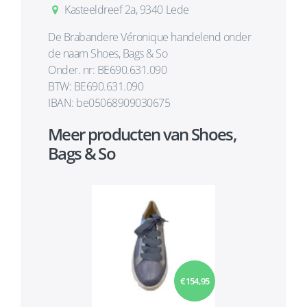
Kasteeldreef 2a, 9340 Lede
De Brabandere Véronique handelend onder
de naam Shoes, Bags & So
Onder. nr: BE690.631.090
BTW: BE690.631.090
IBAN: be05068909030675
Meer producten van Shoes,
Bags & So
€ 154,95