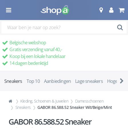
Belgische webshop
Gratis verzending vanaf 40,-
Koop bij een lokale handelaar
14 dagen bedenktijd
Sneakers
Top 10
Aanbiedingen
Lage sneakers
Hoge snea
Kleding, Schoenen & Juwelen
Damesschoenen
Sneakers
GABOR 86.588.52 Sneaker Wit/Beige/Mint
GABOR 86.588.52 Sneaker