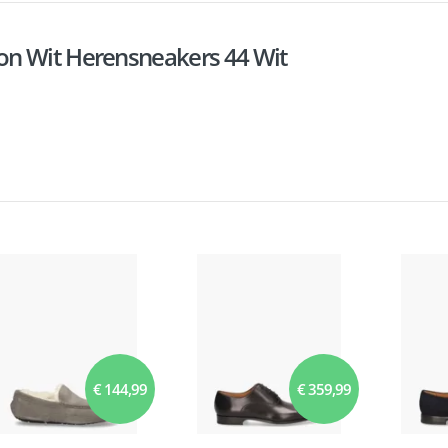
on Wit Herensneakers 44 Wit
€ 144,99
€ 359,99