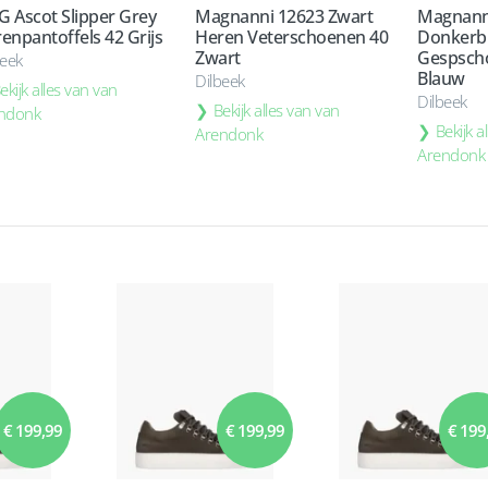
 Ascot Slipper Grey
Magnanni 12623 Zwart
Magnann
enpantoffels 42 Grijs
Heren Veterschoenen 40
Donkerb
Zwart
Gespsch
beek
Blauw
Dilbeek
ekijk alles van van
Dilbeek
Bekijk alles van van
ndonk
Bekijk a
Arendonk
Arendonk
€ 199,99
€ 199,99
€ 199