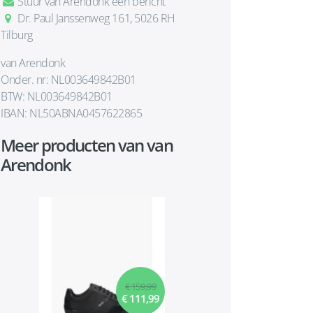
Stuur van Arendonk een bericht
Dr. Paul Janssenweg 161, 5026 RH
Tilburg
van Arendonk
Onder. nr: NL003649842B01
BTW: NL003649842B01
IBAN: NL50ABNA0457622865
Meer producten van van
Arendonk
€ 159,99
€ 111,99