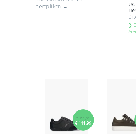
UGG
hierop lijken
Her
Dil
B
Are
€ 159,99
€ 111,99