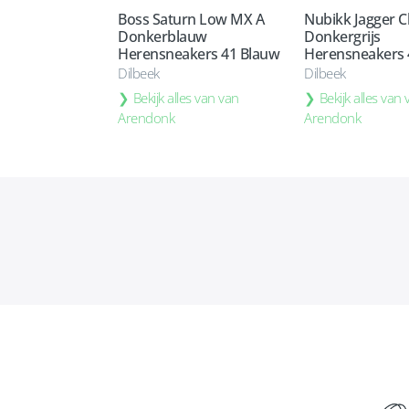
Boss Saturn Low MX A
Nubikk Jagger Cl
Donkerblauw
Donkergrijs
Herensneakers 41 Blauw
Herensneakers 4
Dilbeek
Dilbeek
Bekijk alles van van
Bekijk alles van
Arendonk
Arendonk