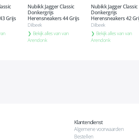
assic
Nubikk Jagger Classic
Nubikk Jagger Classic
Donkergrijs
Donkergrijs
3 Grijs
Herensneakers 44 Grijs
Herensneakers 42 Gri
Dilbeek
Dilbeek
 van
Bekijk alles van van
Bekijk alles van van
Arendonk
Arendonk
Klantendienst
Algemene voorwaarden
Bestellen