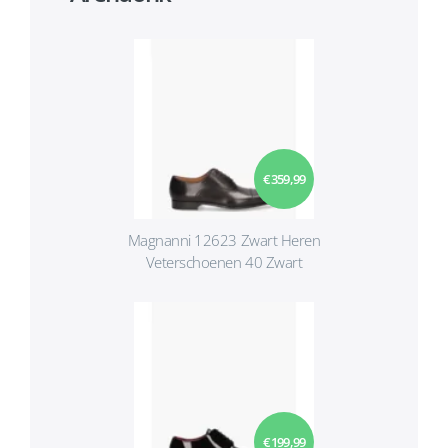
€ 359,99
Magnanni 12623 Zwart Heren
Veterschoenen 40 Zwart
€ 199,99