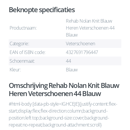
Beknopte specificaties
Rehab Nolan Knit Blauw
Productnaam:
Heren Veterschoenen 44
Blauw
Categorie:
Veterschoenen
EAN of ISBN code:
4327691796447
Schoenmaat:
44
Kleur:
Blauw
Omschrijving Rehab Nolan Knit Blauw
Heren Veterschoenen 44 Blauw
#html-body [data-pb-style=IGHCEJE]{justify-content:flex-
start;display:flex;flex-direction:column;background-
position:left top;background-size:cover;background-
repeat:no-repeat;background-attachment:scroll}