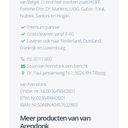
van België. U vind hier merken zoals HOFF,
Pomme D'or, Dr. Martens, UGG, Gabor, Toral,
Nubikk, Santoni en Hogan.
Premium partner
Gratis leveren vanaf € 40
Leveren ook naar Nederland, Duitsland,
Frankrijk en Luxemburg
03 33 11 800
Stuur van Arendonk een bericht
Dr. Paul Janssenweg 161, 5026 RH Tilburg
van Arendonk
Onder. nr: NL003649842B01
BTW: NL003649842B01
IBAN: NL50ABNA0457622865
Meer producten van van
Arendonk