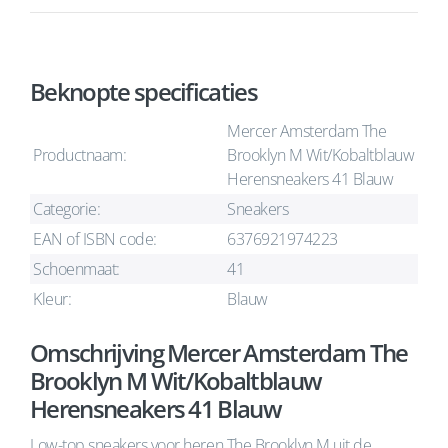
Beknopte specificaties
Mercer Amsterdam The
Productnaam:
Brooklyn M Wit/Kobaltblauw
Herensneakers 41 Blauw
Categorie:
Sneakers
EAN of ISBN code:
6376921974223
Schoenmaat:
41
Kleur:
Blauw
Omschrijving Mercer Amsterdam The
Brooklyn M Wit/Kobaltblauw
Herensneakers 41 Blauw
Low-top sneakers voor heren The Brooklyn M uit de