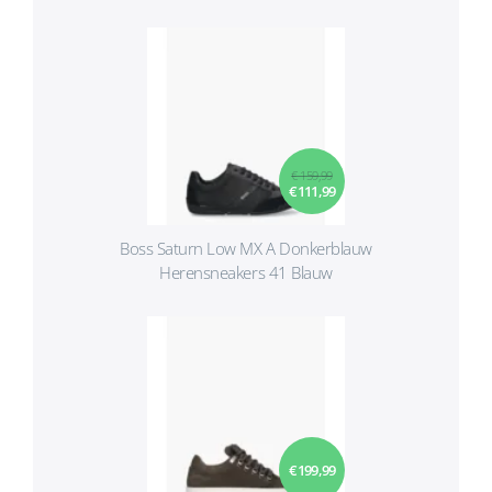
€ 159,99
€ 111,99
Boss Saturn Low MX A Donkerblauw
Herensneakers 41 Blauw
€ 199,99