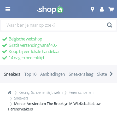
Belgische webshop
Gratis verzending vanaf 40,-
Koop bij een lokale handelaar
14 dagen bedenktijd
Sneakers
Top 10
Aanbiedingen
Sneakers laag
Skatescho
Kleding, Schoenen & Juwelen
Herenschoenen
Sneakers
Mercer Amsterdam The Brooklyn M Wit/Kobaltblauw
Herensneakers