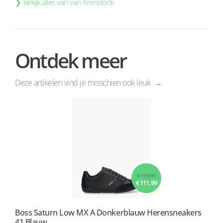
Bekijk alles van van Arendonk
Ontdek meer
Deze artikelen vind je misschien ook leuk
€ 159,99
€ 111,99
Boss Saturn Low MX A Donkerblauw Herensneakers
41 Blauw