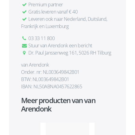
Premium partner
Gratis leveren vanaf € 40
Leveren ook naar Nederland, Duitsland,
Frankrijk en Luxemburg
03 33 11 800
Stuur van Arendonk een bericht
Dr. Paul Janssenweg 161, 5026 RH Tilburg
van Arendonk
Onder. nr: NL003649842B01
BTW: NL003649842B01
IBAN: NL50ABNA0457622865
Meer producten van van
Arendonk