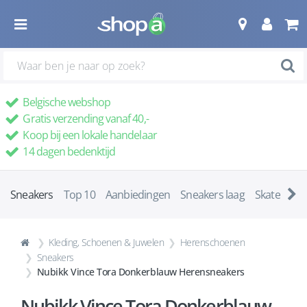
Belgische webshop
Gratis verzending vanaf 40,-
Koop bij een lokale handelaar
14 dagen bedenktijd
Sneakers
Top 10
Aanbiedingen
Sneakers laag
Skatescho
Kleding, Schoenen & Juwelen
Herenschoenen
Sneakers
Nubikk Vince Tora Donkerblauw Herensneakers
Nubikk Vince Tora Donkerblauw