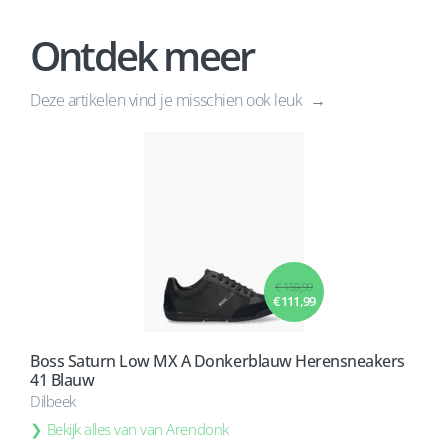
Ontdek meer
Deze artikelen vind je misschien ook leuk
€ 159,99
€ 111,99
Boss Saturn Low MX A Donkerblauw Herensneakers
41 Blauw
Dilbeek
Bekijk alles van van Arendonk