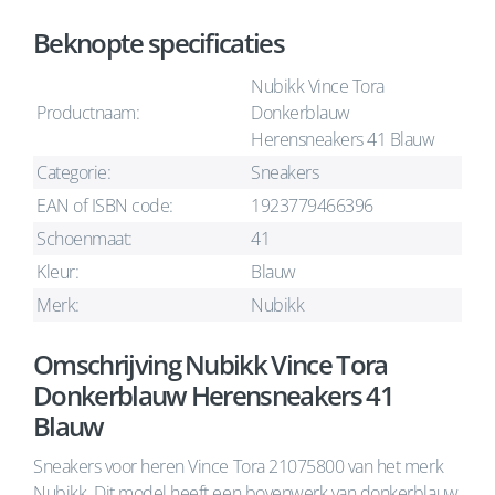
Beknopte specificaties
Nubikk Vince Tora
Productnaam:
Donkerblauw
Herensneakers 41 Blauw
Categorie:
Sneakers
EAN of ISBN code:
1923779466396
Schoenmaat:
41
Kleur:
Blauw
Merk:
Nubikk
Omschrijving Nubikk Vince Tora
Donkerblauw Herensneakers 41
Blauw
Sneakers voor heren Vince Tora 21075800 van het merk
Nubikk. Dit model heeft een bovenwerk van donkerblauw