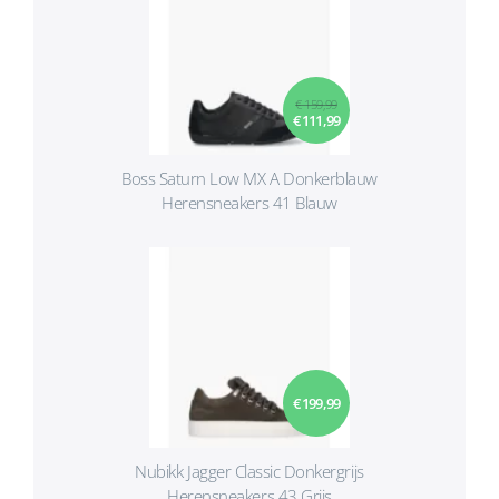
€ 159,99
€ 111,99
Boss Saturn Low MX A Donkerblauw
Herensneakers 41 Blauw
€ 199,99
Nubikk Jagger Classic Donkergrijs
Herensneakers 43 Grijs