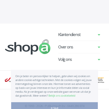
Klantendienst
Over ons
Volg ons
Om je beter en persoonlijker te helpen, gebruiken wij cookies en
andere cookie-achtige technieken. Met de cookies volgen wij jouw
internetgedrag binnen onze site. Hiermee tonen we advertenties
op basis van jouw interesse en kun je informatie delen via social
media. Als je verdergaat op onze website gaan we ervan uit dat je
dat goedvindt. Meer weten?
Bekijk ons cookiebeleid
Algemene voorwaarden
|
Privacyverklaring
|
Cookies
© 1993 - 2026 - PUBLI-touch bv - 0449.286.974
✕ Sluit