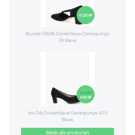
€ 229,99
Brunate 50688 Donkerblauw Damespumps
39 Blauw
€ 119,99
€ 83,99
Ara Orly Donkerblauw Damespumps 40,5
Blauw
Bekijk alle producten