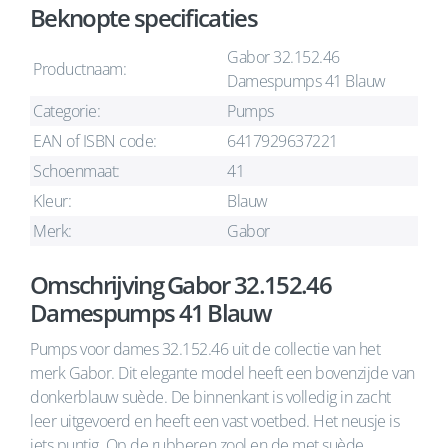
Beknopte specificaties
Gabor 32.152.46
Productnaam:
Damespumps 41 Blauw
Categorie:
Pumps
EAN of ISBN code:
6417929637221
Schoenmaat:
41
Kleur:
Blauw
Merk:
Gabor
Omschrijving Gabor 32.152.46
Damespumps 41 Blauw
Pumps voor dames 32.152.46 uit de collectie van het
merk Gabor. Dit elegante model heeft een bovenzijde van
donkerblauw suède. De binnenkant is volledig in zacht
leer uitgevoerd en heeft een vast voetbed. Het neusje is
iets puntig. Op de rubberen zool en de met suède