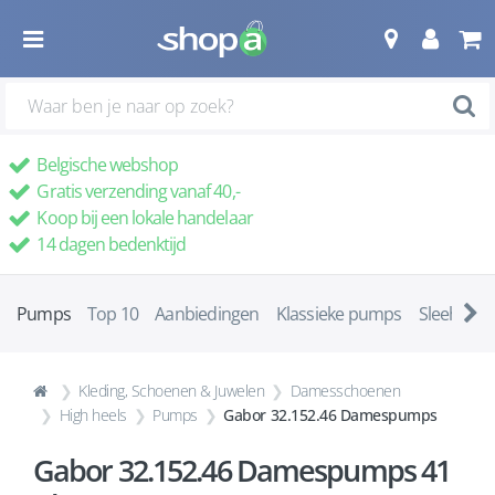
Belgische webshop
Gratis verzending vanaf 40,-
Koop bij een lokale handelaar
14 dagen bedenktijd
Pumps
Top 10
Aanbiedingen
Klassieke pumps
Sleehakke
Kleding, Schoenen & Juwelen
Damesschoenen
High heels
Pumps
Gabor 32.152.46 Damespumps
Gabor 32.152.46 Damespumps 41