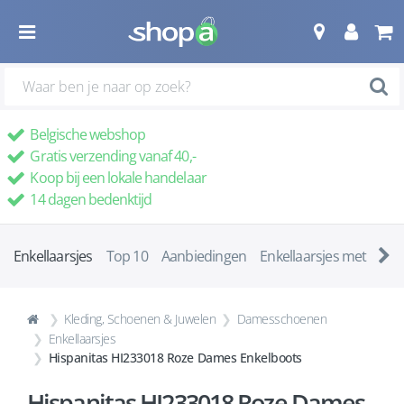
Belgische webshop
Gratis verzending vanaf 40,-
Koop bij een lokale handelaar
14 dagen bedenktijd
Enkellaarsjes
Top 10
Aanbiedingen
Enkellaarsjes met ha
Kleding, Schoenen & Juwelen
Damesschoenen
Enkellaarsjes
Hispanitas HI233018 Roze Dames Enkelboots
Hispanitas HI233018 Roze Dames