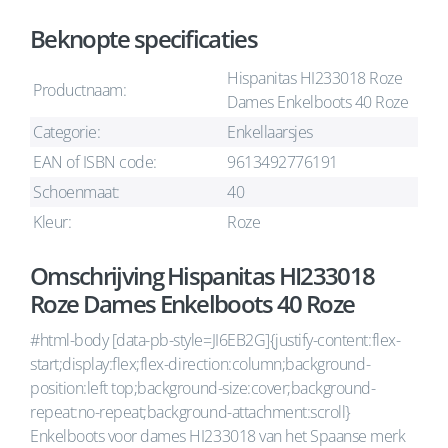
Beknopte specificaties
Hispanitas HI233018 Roze
Productnaam:
Dames Enkelboots 40 Roze
Categorie:
Enkellaarsjes
EAN of ISBN code:
9613492776191
Schoenmaat:
40
Kleur:
Roze
Omschrijving Hispanitas HI233018
Roze Dames Enkelboots 40 Roze
#html-body [data-pb-style=JI6EB2G]{justify-content:flex-
start;display:flex;flex-direction:column;background-
position:left top;background-size:cover;background-
repeat:no-repeat;background-attachment:scroll}
Enkelboots voor dames HI233018 van het Spaanse merk