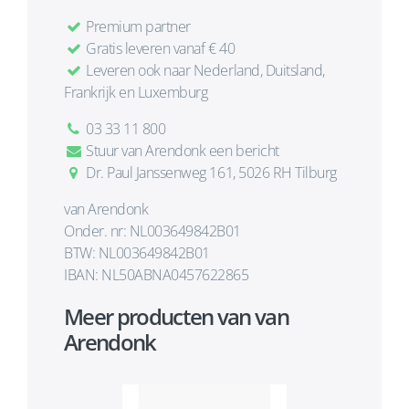
Premium partner
Gratis leveren vanaf € 40
Leveren ook naar Nederland, Duitsland,
Frankrijk en Luxemburg
03 33 11 800
Stuur van Arendonk een bericht
Dr. Paul Janssenweg 161, 5026 RH Tilburg
van Arendonk
Onder. nr: NL003649842B01
BTW: NL003649842B01
IBAN: NL50ABNA0457622865
Meer producten van van
Arendonk