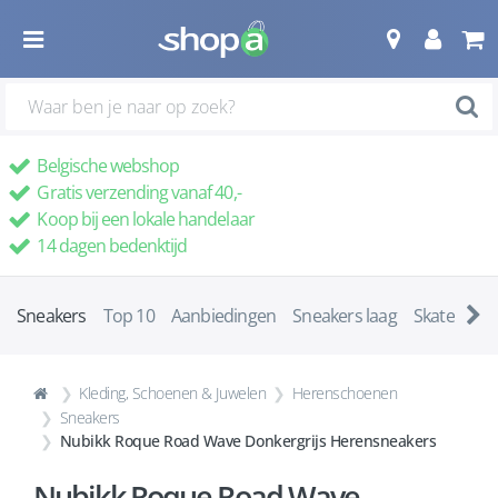
Belgische webshop
Gratis verzending vanaf 40,-
Koop bij een lokale handelaar
14 dagen bedenktijd
Sneakers
Top 10
Aanbiedingen
Sneakers laag
Skatescho
Kleding, Schoenen & Juwelen
Herenschoenen
Sneakers
Nubikk Roque Road Wave Donkergrijs Herensneakers
Nubikk Roque Road Wave