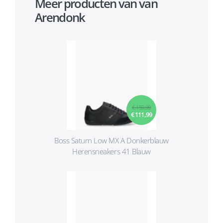
Meer producten van van
Arendonk
€ 159,99
€ 111,99
Boss Saturn Low MX A Donkerblauw
Herensneakers 41 Blauw