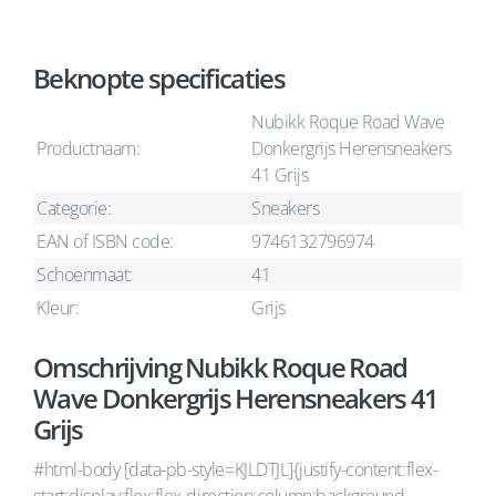
Beknopte specificaties
Nubikk Roque Road Wave
Productnaam:
Donkergrijs Herensneakers
41 Grijs
Categorie:
Sneakers
EAN of ISBN code:
9746132796974
Schoenmaat:
41
Kleur:
Grijs
Omschrijving Nubikk Roque Road
Wave Donkergrijs Herensneakers 41
Grijs
#html-body [data-pb-style=KJLDTJL]{justify-content:flex-