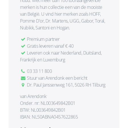
houd. Met meer dan 100 toonaangevende
merken is hun collectie een van de mooiste
van België. U vind hier merken zoals HOFF,
Pomme D'or, Dr. Martens, UGG, Gabor, Toral,
Nubikk, Santoni en Hogan.
Premium partner
Gratis leveren vanaf € 40
Leveren ook naar Nederland, Duitsland,
Frankrijk en Luxemburg
03 33 11 800
Stuur van Arendonk een bericht
Dr. Paul Janssenweg 161, 5026 RH Tilburg
van Arendonk
Onder. nr: NL003649842B01
BTW: NL003649842B01
IBAN: NL50ABNA0457622865