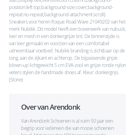
start;display:flex;flex-direction:column;background-
position:left top;background-size:cover;background-
repeat:no-repeat;background-attachment:scroll}
Sneakers voor heren Roque Road Wave 21049202 van het
merk Nubikk. Dit model heeft een bovenwerk van nubuck,
leer en mesh in een donkergrijze tint. De binnenzijde is
van leer gemaakt en voorzien van een comfortabel
uitneembaar voetbed. Nubikk branding is zichtbaar op de
tong, aan de zijkant en achterop. De bijpassende grijze
blown-up lichtgewicht 5 cm EVA-zool en grijze ronde nylon
veters stylen de handmade shoes af. Kleur: donkergrijs.
(Stone)
Over van Arendonk
Van Arendonk Schoenen is al ruim 50 jaar een
begrip voor iedereen die van mooie schoenen