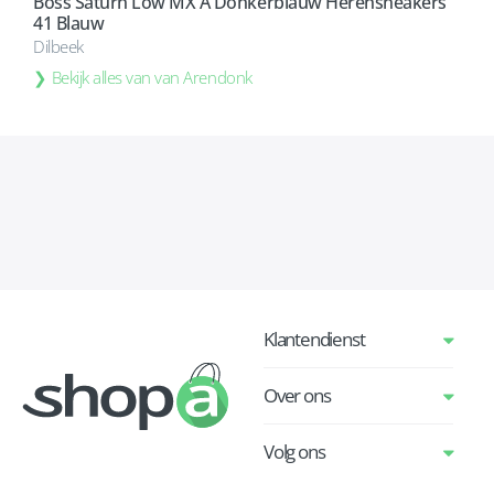
Boss Saturn Low MX A Donkerblauw Herensneakers
41 Blauw
Dilbeek
Bekijk alles van van Arendonk
Klantendienst
Over ons
Volg ons