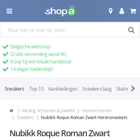
Belgische webshop
Gratis verzending vanaf 40,-
Koop bij een lokale handelaar
14 dagen bedenktijd
Sneakers
Top 10
Aanbiedingen
Sneakers laag
Skatescho
Kleding, Schoenen & Juwelen
Herenschoenen
Sneakers
Nubikk Roque Roman Zwart Herensneakers
Nubikk Roque Roman Zwart