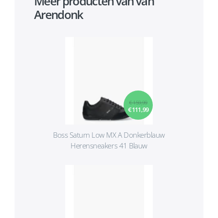
Meer producten van van
Arendonk
€ 159,99
€ 111,99
Boss Saturn Low MX A Donkerblauw
Herensneakers 41 Blauw