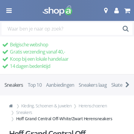
Belgische webshop
Gratis verzending vanaf 40,-
Koop bij een lokale handelaar
14 dagen bedenktijd
Sneakers
Top 10
Aanbiedingen
Sneakers laag
Skatescho
Kleding, Schoenen & Juwelen
Herenschoenen
Sneakers
Hoff Grand Central Off-White/Zwart Herensneakers
Hoff Grand Central Off-