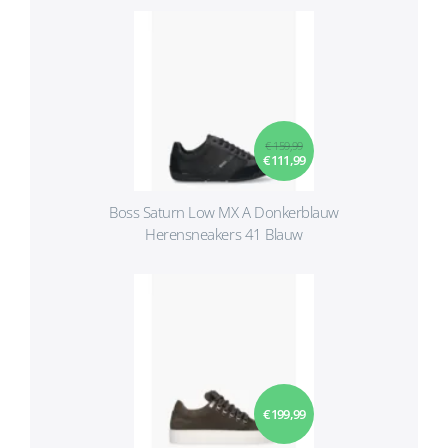
€ 159,99
€ 111,99
Boss Saturn Low MX A Donkerblauw
Herensneakers 41 Blauw
€ 199,99