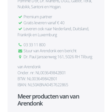
Pomme D'or, Dr. Martens, UGG, Gabor, Toral,
Nubikk, Santoni en Hogan.
Premium partner
Gratis leveren vanaf € 40
Leveren ook naar Nederland, Duitsland,
Frankrijk en Luxemburg
03 33 11 800
Stuur van Arendonk een bericht
Dr. Paul Janssenweg 161, 5026 RH Tilburg
van Arendonk
Onder. nr: NL003649842B01
BTW: NL003649842B01
IBAN: NL50ABNA0457622865
Meer producten van van
Arendonk