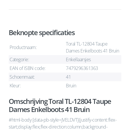
Beknopte specificaties
Toral TL-12804 Taupe
Productnaam:
Dames Enkelboots 41 Bruin
Categorie:
Enkellaarsjes
EAN of ISBN code:
7479296361363
Schoenmaat:
41
Kleur:
Bruin
Omschrijving Toral TL-12804 Taupe
Dames Enkelboots 41 Bruin
#html-body [data-pb-style=JVELDVT]{justify-content:flex-
start;display:flex;flex-direction:column;background-