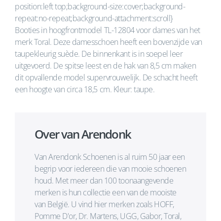
position:left top;background-size:cover;background-
repeat:no-repeat;background-attachment:scroll}
Booties in hoogfrontmodel TL-12804 voor dames van het
merk Toral. Deze damesschoen heeft een bovenzijde van
taupekleurig suède. De binnenkant is in soepel leer
uitgevoerd. De spitse leest en de hak van 8,5 cm maken
dit opvallende model supervrouwelijk. De schacht heeft
een hoogte van circa 18,5 cm. Kleur: taupe.
Over van Arendonk
Van Arendonk Schoenen is al ruim 50 jaar een
begrip voor iedereen die van mooie schoenen
houd. Met meer dan 100 toonaangevende
merken is hun collectie een van de mooiste
van België. U vind hier merken zoals HOFF,
Pomme D'or, Dr. Martens, UGG, Gabor, Toral,