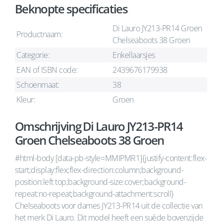
Beknopte specificaties
Di Lauro JY213-PR14 Groen
Productnaam:
Chelseaboots 38 Groen
Categorie:
Enkellaarsjes
EAN of ISBN code:
2439676179938
Schoenmaat:
38
Kleur:
Groen
Omschrijving Di Lauro JY213-PR14
Groen Chelseaboots 38 Groen
#html-body [data-pb-style=MMIPMR1]{justify-content:flex-
start;display:flex;flex-direction:column;background-
position:left top;background-size:cover;background-
repeat:no-repeat;background-attachment:scroll}
Chelseaboots voor dames JY213-PR14 uit de collectie van
het merk Di Lauro. Dit model heeft een suède bovenzijde