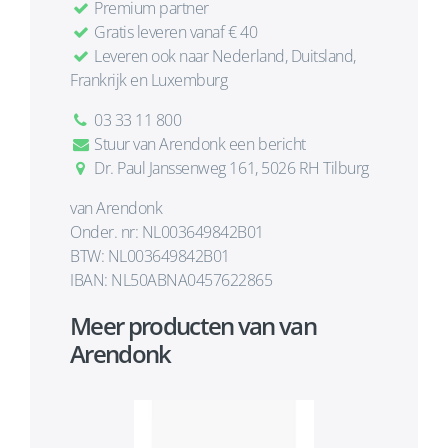
Premium partner
Gratis leveren vanaf € 40
Leveren ook naar Nederland, Duitsland,
Frankrijk en Luxemburg
03 33 11 800
Stuur van Arendonk een bericht
Dr. Paul Janssenweg 161, 5026 RH Tilburg
van Arendonk
Onder. nr: NL003649842B01
BTW: NL003649842B01
IBAN: NL50ABNA0457622865
Meer producten van van
Arendonk