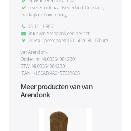
Gratis leveren vanaf € 40
Leveren ook naar Nederland, Duitsland,
Frankrijk en Luxemburg
03 33 11 800
Stuur van Arendonk een bericht
Dr. Paul Janssenweg 161, 5026 RH Tilburg
van Arendonk
Onder. nr: NL003649842B01
BTW: NL003649842B01
IBAN: NL50ABNA0457622865
Meer producten van van
Arendonk