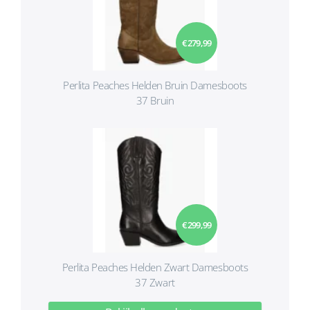
€ 279,99
Perlita Peaches Helden Bruin Damesboots
37 Bruin
€ 299,99
Perlita Peaches Helden Zwart Damesboots
37 Zwart