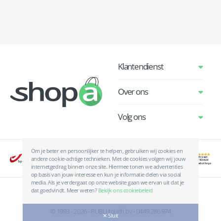
Klantendienst
Over ons
Volg ons
Om je beter en persoonlijker te helpen, gebruiken wij cookies en
andere cookie-achtige technieken. Met de cookies volgen wij jouw
internetgedrag binnen onze site. Hiermee tonen we advertenties
op basis van jouw interesse en kun je informatie delen via social
media. Als je verdergaat op onze website gaan we ervan uit dat je
dat goedvindt. Meer weten?
Bekijk ons cookiebeleid
Algemene voorwaarden
|
Privacyverklaring
|
Cookies
© 1993 - 2026 - PUBLI-touch bv - 0449.286.974
✕ Sluit