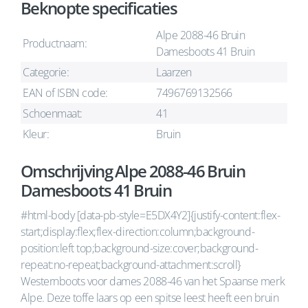
Beknopte specificaties
Alpe 2088-46 Bruin
Productnaam:
Damesboots 41 Bruin
Categorie:
Laarzen
EAN of ISBN code:
7496769132566
Schoenmaat:
41
Kleur:
Bruin
Omschrijving Alpe 2088-46 Bruin
Damesboots 41 Bruin
#html-body [data-pb-style=E5DX4Y2]{justify-content:flex-
start;display:flex;flex-direction:column;background-
position:left top;background-size:cover;background-
repeat:no-repeat;background-attachment:scroll}
Westernboots voor dames 2088-46 van het Spaanse merk
Alpe. Deze toffe laars op een spitse leest heeft een bruin