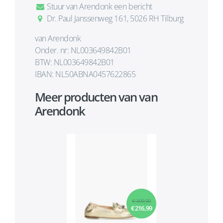
Stuur van Arendonk een bericht
Dr. Paul Janssenweg 161, 5026 RH Tilburg
van Arendonk
Onder. nr: NL003649842B01
BTW: NL003649842B01
IBAN: NL50ABNA0457622865
Meer producten van van
Arendonk
€ 309,99
€ 216,99