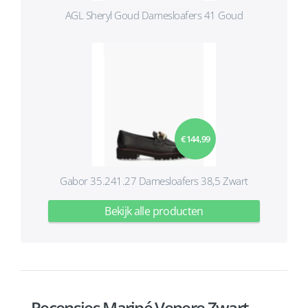
AGL Sheryl Goud Damesloafers 41 Goud
€ 144,99
Gabor 35.241.27 Damesloafers 38,5 Zwart
Bekijk alle producten
Recensies Maripé Venere Zwart