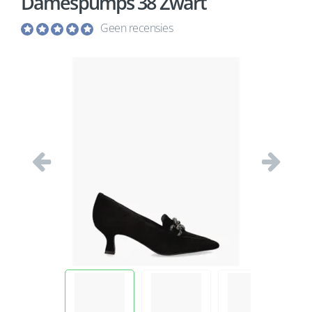
Damespumps 38 Zwart
Geen recensies
Vorige
Volgend