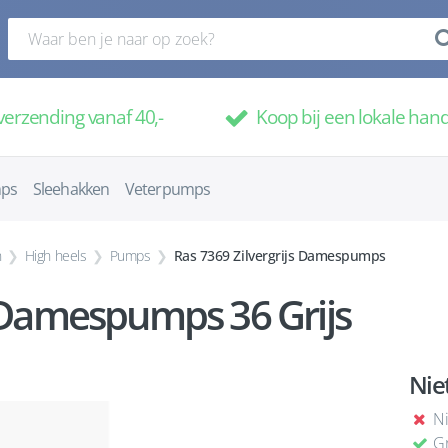
verzending vanaf 40,-
Koop bij een lokale han
mps
Sleehakken
Veterpumps
n
High heels
Pumps
Ras 7369 Zilvergrijs Damespumps
s Damespumps 36 Grijs
Nie
Ni
Gr