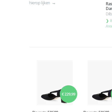
hierop lijken
Ras
Da
Dil
B
Are
€ 229,99