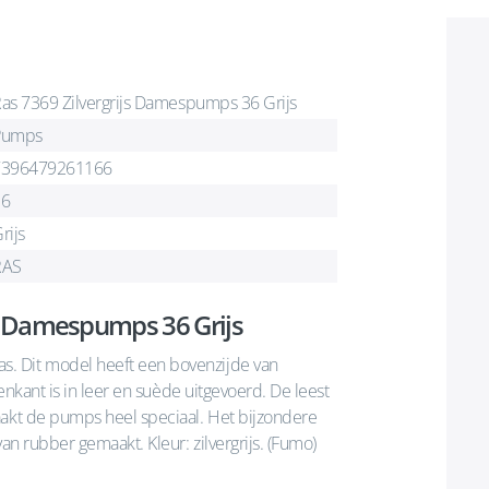
as 7369 Zilvergrijs Damespumps 36 Grijs
Pumps
7396479261166
36
rijs
RAS
js Damespumps 36 Grijs
. Dit model heeft een bovenzijde van
nenkant is in leer en suède uitgevoerd. De leest
aakt de pumps heel speciaal. Het bijzondere
an rubber gemaakt. Kleur: zilvergrijs. (Fumo)