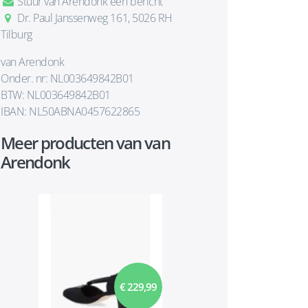
Stuur van Arendonk een bericht
Dr. Paul Janssenweg 161, 5026 RH
Tilburg
van Arendonk
Onder. nr: NL003649842B01
BTW: NL003649842B01
IBAN: NL50ABNA0457622865
Meer producten van van
Arendonk
€ 229,99