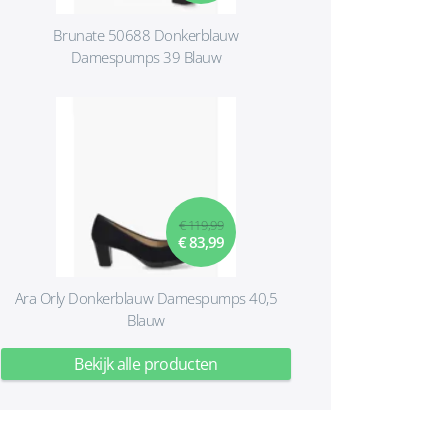
Brunate 50688 Donkerblauw
Damespumps 39 Blauw
€ 119,99
€ 83,99
Ara Orly Donkerblauw Damespumps 40,5
Blauw
Bekijk alle producten