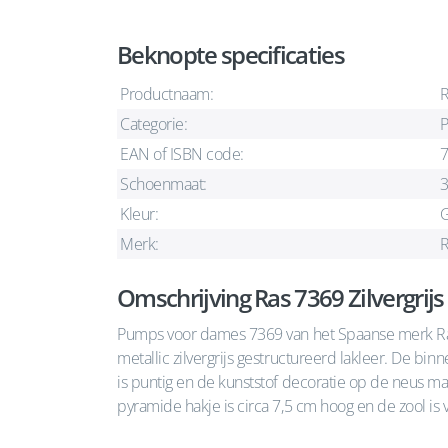
Beknopte specificaties
Productnaam:
R
Categorie:
EAN of ISBN code:
Schoenmaat:
Kleur:
G
Merk:
Omschrijving Ras 7369 Zilvergri
Pumps voor dames 7369 van het Spaanse merk Ras
metallic zilvergrijs gestructureerd lakleer. De bin
is puntig en de kunststof decoratie op de neus m
pyramide hakje is circa 7,5 cm hoog en de zool is v