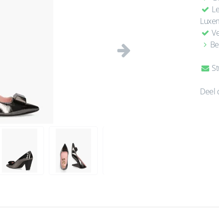
Le
Luxe
Ve
Be
Volgende
St
Deel 