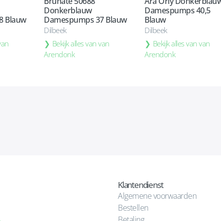
Brunate 50688
Ara Orly Donkerblau
Donkerblauw
Damespumps 40,5
8 Blauw
Damespumps 37 Blauw
Blauw
Dilbeek
Dilbeek
 van
Bekijk alles van van
Bekijk alles van van
Arendonk
Arendonk
Klantendienst
Algemene voorwaarden
Bestellen
Betaling