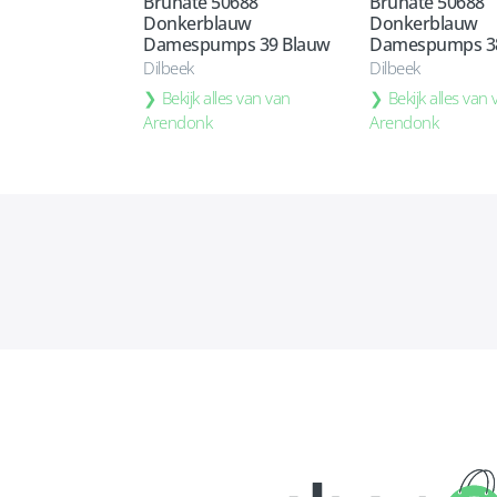
Brunate 50688
Brunate 50688
Donkerblauw
Donkerblauw
Damespumps 39 Blauw
Damespumps 3
Dilbeek
Dilbeek
Bekijk alles van van
Bekijk alles van
Arendonk
Arendonk