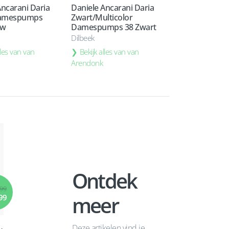
Ancarani Daria
Daniele Ancarani Daria
amespumps
Zwart/Multicolor
uw
Damespumps 38 Zwart
Dilbeek
lles van van
Bekijk alles van van
Arendonk
Ontdek
,99
meer
99
Deze artikelen vind je