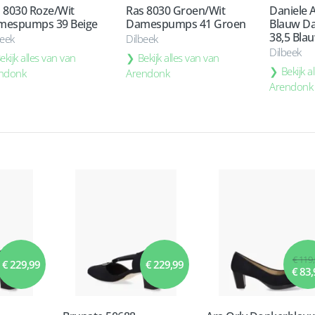
 8030 Roze/Wit
Ras 8030 Groen/Wit
Daniele 
mespumps 39 Beige
Damespumps 41 Groen
Blauw D
38,5 Bla
beek
Dilbeek
Dilbeek
ekijk alles van van
Bekijk alles van van
Bekijk a
ndonk
Arendonk
Arendonk
€ 119
€ 229,99
€ 229,99
€ 83,