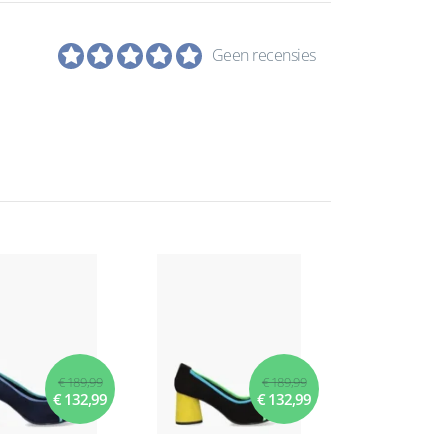
Geen recensies
€ 189,99
€ 189,99
€ 132,99
€ 132,99