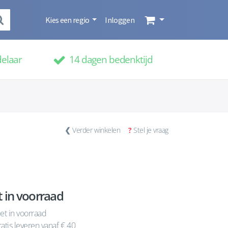
Kies een regio
Inloggen
delaar
14 dagen bedenktijd
❮
Verder winkelen
?
Stel je vraag
t in voorraad
et in voorraad
atis leveren vanaf € 40